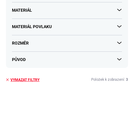
MATERIÁL
MATERIÁL POVLAKU
ROZMĚR
PŮVOD
Položek k zobrazení:
3
VYMAZAT FILTRY
V
ý
p
i
s
p
r