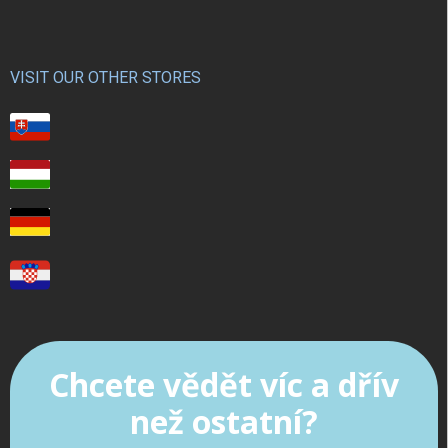
VISIT OUR OTHER STORES
Chcete vědět víc a dřív
než ostatní?