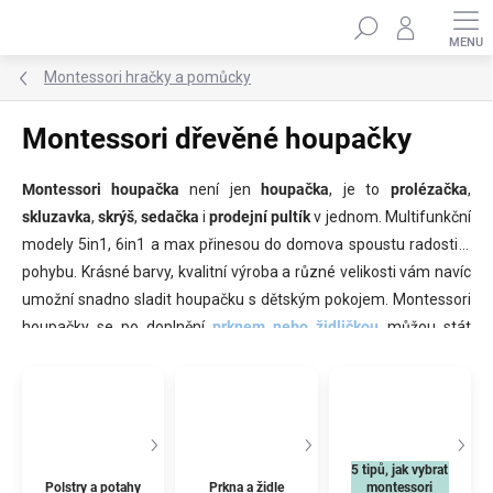
Přejít
Hledat
na
obsah
Montessori hračky a pomůcky
Montessori dřevěné houpačky
Montessori houpačka
není jen
houpačka
, je to
prolézačka
,
skluzavka
,
skrýš
,
sedačka
i
prodejní pultík
v jednom. Multifunkční
modely 5in1, 6in1 a max přinesou do domova spoustu radosti a
pohybu. Krásné barvy, kvalitní výroba a různé velikosti vám navíc
umožní snadno sladit houpačku s dětským pokojem. Montessori
houpačky se po doplnění
prknem nebo židličkou
můžou stát
originálním setem nábytku nebo domácím hřištěm. Pokud ji
doplníte
potahem
, máte na počkání luxusní houpací křeslo.
Vybírejte v
pastelových
i
fresh
barvách
, v
přírodním designu
nebo rovnou ve velikosti, na které se pohoupete i vy.
5 tipů, jak vybrat
Polstry a potahy
Prkna a židle
montessori