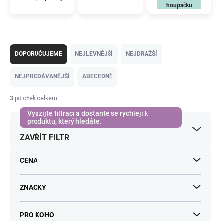
houpačku
Ř
a
DOPORUČUJEME
NEJLEVNĚJŠÍ
NEJDRAŽŠÍ
z
e
NEJPRODÁVANĚJŠÍ
ABECEDNĚ
n
í
3
položek celkem
p
r
o
ZAVŘÍT FILTR
d
u
k
CENA
t
ů
ZNAČKY
PRO KOHO