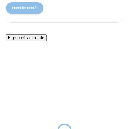
Přidat komentář
High-contrast mode
Magnetická stavebnice
Motorický stolek s
EliFix Travel - 100 ks
vláčkem a aktivitami
1 499 Kč
999 Kč
SKLADEM
1 999 Kč
SKLADEM