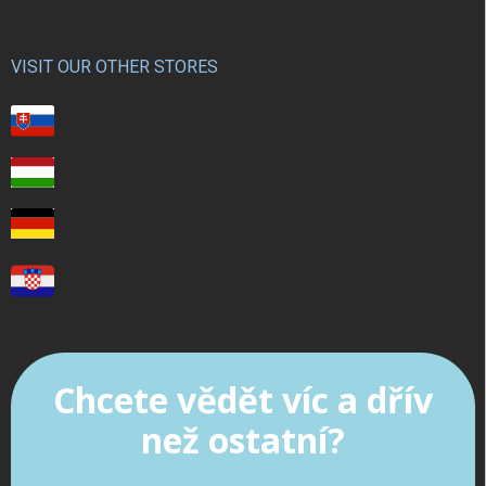
VISIT OUR OTHER STORES
Chcete vědět víc a dřív
než ostatní?