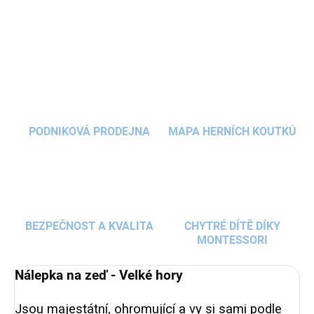
DETAILNÍ INFORMACE
barvy dle svého vkusu a potřeby.
ZEPTAT SE
HLÍDAT
PODNIKOVÁ PRODEJNA
MAPA HERNÍCH KOUTKŮ
BEZPEČNOST A KVALITA
CHYTRÉ DÍTĚ DÍKY
MONTESSORI
Nálepka na zeď - Velké hory
Jsou majestátní, ohromující a vy si sami podle