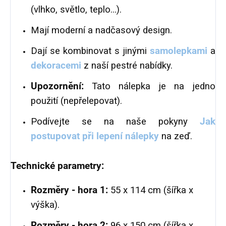
(vlhko, světlo, teplo...).
Mají moderní a nadčasový design.
Dají se kombinovat s jinými
samolepkami
a
dekoracemi
z naší pestré nabídky.
Upozornění:
Tato nálepka je na jedno
použití (nepřelepovat).
Podívejte se na naše pokyny
Jak
postupovat při lepení nálepky
na zeď.
Technické parametry:
Rozměry - hora 1:
55 x 114 cm (šířka x
výška).
Rozměry - hora 2:
96 x 150 cm (šířka x