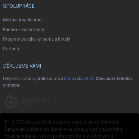
SPOLUPRÁCE
Možnosti spolupráce
Kariéra – volná místa
Program pro školky, herny a hotely
Partneři
DĚKUJEME VÁM!
Díky vám jsme vyhráli v soutěži
Shop roku 2023
Cenu udržitelného
e-shopu
.
ELIS DESIGN používá soubory cookie ke správnému
fungování vašeho oblíbeného e-shopu, k přizpůsobení
obsahu stránek vašim potřebám, ke statistickým a