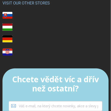
VISIT OUR OTHER STORES
Chcete vědět víc a dřív
než ostatní?