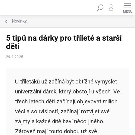
Přejít
Hledat
na
obsah
Novinky
5 tipů na dárky pro tříleté a starší
děti
29.9.2025
U tříleťáků už začíná být obtížné vymyslet
univerzální dárek, který obstojí u všech. Ve
třech letech děti začínají objevovat milion
věcí a souvislostí, začínají rozvíjet své
zájmy a každé dítě baví něco jiného.
Zároveň mají touto dobou už své