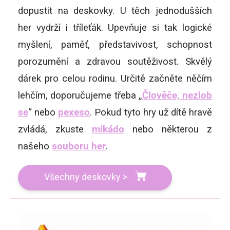
dopustit na deskovky. U těch jednodušších
her vydrží i tříleťák. Upevňuje si tak logické
myšlení, paměť, představivost, schopnost
porozumění a zdravou soutěživost. Skvělý
dárek pro celou rodinu. Určitě začněte něčím
lehčím, doporučujeme třeba „
Člověče, nezlob
se
“ nebo
pexeso
. Pokud tyto hry už dítě hravě
zvládá, zkuste
mikádo
nebo některou z
našeho
souboru her
.
Všechny deskovky >