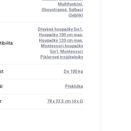
Multifunkční
,
Oboustranné
,
Šplhací
(žebřík)
Dřevěně houpačky 5in1
,
Houpačky 100 cm max
,
Houpačky 120 cm max
,
ibilita
:
Montessori houpačky
5in1
,
Montessori
Piklerové trojúhelníky
st
:
Do 100 kg
ál
:
Překližka
r
:
78 x 33,5 cm (d x š)