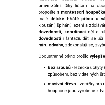
univerzální
.
Díky lištám na obo
propojíte
s montessori houpačk
malé
dětské hřiště přímo u 
klouzání, šplhání, lezení a zdoláv
dovednosti, koordinaci
očí a ru
dovednosti
i fantazii, děti se u
míru odvahy
, zdokonalují se, zvyš
Oboustranné prkno prošlo
vylepšen
bez šroubů
- lezecké úchyty
způsobem, bez viditelných šr
masivní dřevo
- zarážky pro 
houpačce jsou vyrobené z tv