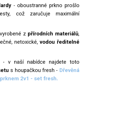
dardy
- oboustranné prkno prošlo
testy, což zaručuje maximální
 vyrobené z
přírodních materiálů
,
ečné, netoxické,
vodou ředitelné
u
- v naší nabídce najdete toto
setu
s houpačkou fresh -
Dřevěná
prknem 2v1 - set fresh.