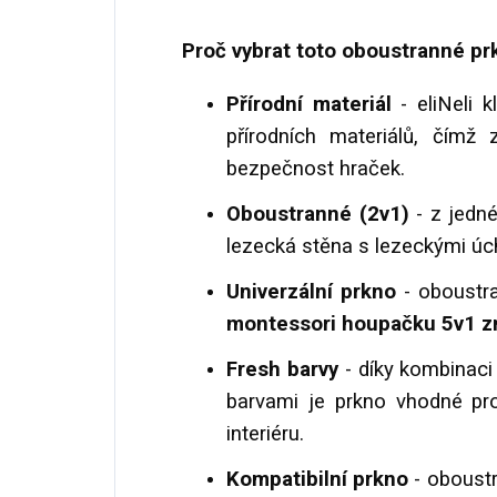
Proč vybrat toto oboustranné pr
Přírodní materiál
- eliNeli 
přírodních materiálů, čímž 
bezpečnost hraček.
Oboustranné (2v1)
- z jedné
lezecká stěna s lezeckými úch
Univerzální
prkno
- oboustra
montessori houpačku 5v1 zn
Fresh barvy
- díky kombinaci
barvami je prkno vhodné pro
interiéru.
Kompatibilní prkno
- oboust