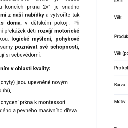
EAN
:
u koncích prkna 2v1 je snadno
ami
z naší nabídky
a vytvoříte tak
Věk
:
vás doma
, v dětském pokoji. Při
ání překážek děti
rozvíjí motorické
Produk
kou,
logické myšlení, pohybové
čí samy
poznávat své schopnosti,
Věk (p
ují si sebevědomí.
Pro ko
ím v oblasti kvality:
 (chyty) jsou upevněné novým
Barva
:
oubů,
Motiv
:
uchycení prkna k montessori
rdého a pevného masivního dřeva.