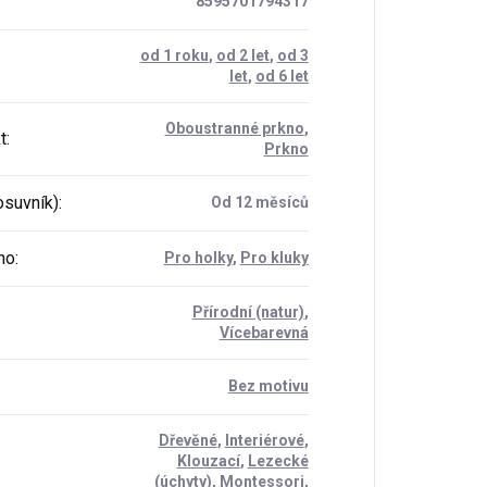
8595701794317
od 1 roku
,
od 2 let
,
od 3
let
,
od 6 let
Oboustranné prkno
,
t
:
Prkno
osuvník)
:
Od 12 měsíců
ho
:
Pro holky
,
Pro kluky
Přírodní (natur)
,
Vícebarevná
Bez motivu
Dřevěné
,
Interiérové
,
Klouzací
,
Lezecké
(úchyty)
,
Montessori
,