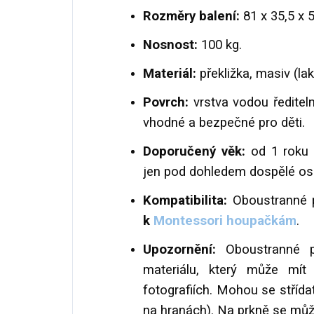
Rozměry balení:
81 x 35,5 x 
Nosnost:
100 kg.
Materiál:
překližka, masiv (la
Povrch:
vrstva vodou řediteln
vhodné a bezpečné pro děti.
Doporučený věk:
od 1 roku 
jen pod dohledem dospělé os
Kompatibilita:
Oboustranné 
k
Montessori houpačkám
.
Upozornění:
Oboustranné pr
materiálu, který může mít 
fotografiích. Mohou se střída
na hranách). Na prkně se můž