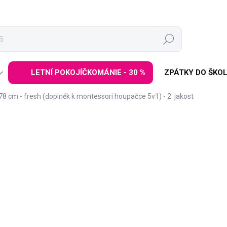
Hledat
LETNÍ POKOJÍČKOMÁNIE - 30 %
ZPÁTKY DO ŠKOL
8 cm - fresh (doplněk k montessori houpačce 5v1) - 2. jakost
ZNAČKA:
ELINELI
799 Kč
1 299 Kč
Měrná
VYPRODÁNO | PRODEJ UK
cena:
Vylepšené
oboustranné pr
lezecká deska s úchyty ve s