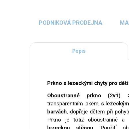
PODNIKOVÁ PRODEJNA
MA
Popis
Prkno s lezeckými chyty pro děti
Oboustranné prkno (2v1)
z 
transparentním lakem,
s lezeckými
barvách
, dopřeje dětem při pohy
Prkno je totiž oboustranné 
lezeckou stěnou
. Použití ob