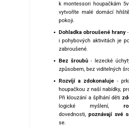
k montessori houpačkám 5v1
vytvoříte malé domácí hřiš
pokoji.
Dohladka obroušené hrany
-
i pohybových aktivitách je p
zabroušené.
Bez šroubů
- lezecké úchyt
způsobem, bez viditelných šr
Rozvíjí a zdokonaluje
- prk
houpačkou z naší nabídky, pr
Při klouzání a šplhání děti
zd
logické myšlení,
ro
dovednosti,
poznávají své 
se.