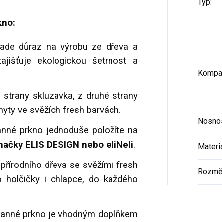
Typ
:
kno:
klade důraz na výrobu ze dřeva a
zajišťuje ekologickou šetrnost a
Kompat
 strany skluzavka, z druhé strany
yty ve svěžích fresh barvách.
Nosno
nné prkno jednoduše položíte na
ačky ELIS DESIGN nebo eliNeli
.
Materi
 přírodního dřeva se svěžími fresh
Rozmě
 holčičky i chlapce, do každého
ranné prkno je vhodným doplňkem