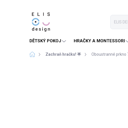
Přejít
na
obsah
DĚTSKÝ POKOJ
HRAČKY A MONTESSORI
Domů
Zachraň hračku! 🌟
Oboustranné prkno 7
2 hodnocení
Podrobnosti hodnocení
PRODEJ UKONČEN
VADA NA KRÁSE?
NEVADÍ.