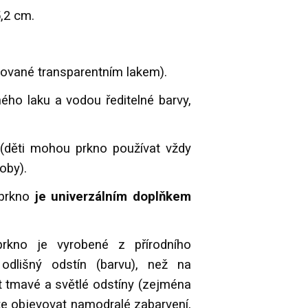
5,2 cm.
kované transparentním lakem).
ého laku a vodou ředitelné barvy,
(děti mohou prkno používat vždy
oby).
prkno
je univerzálním doplňkem
kno je vyrobené z přírodního
odlišný odstín (barvu), než na
t tmavé a světlé odstíny (zejména
e objevovat namodralé zabarvení,