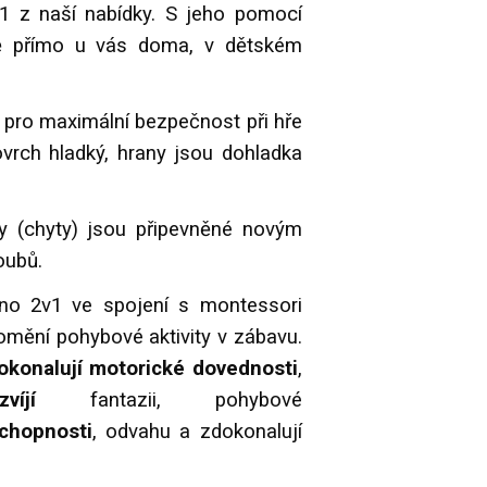
 z naší nabídky. S jeho pomocí
tě přímo u vás doma, v dětském
 pro maximální bezpečnost při hře
ovrch hladký, hrany jsou dohladka
y (chyty) jsou připevněné novým
oubů.
no 2v1 ve spojení s montessori
omění pohybové aktivity v zábavu.
okonalují motorické dovednosti
,
zvíjí
fantazii, pohybové
schopnosti
, odvahu a zdokonalují