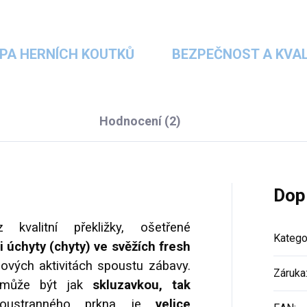
PA HERNÍCH KOUTKŮ
BEZPEČNOST A KVAL
Hodnocení (2)
Dop
kvalitní překližky, ošetřené
Katego
 úchyty (chyty) ve svěžích fresh
bových aktivitách spoustu zábavy.
Záruka
a může být jak
skluzavkou, tak
oustranného prkna je
velice