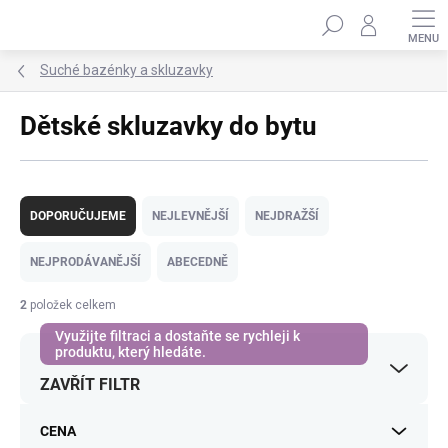
Přejít
Hledat
na
obsah
Suché bazénky a skluzavky
Dětské skluzavky do bytu
Ř
a
DOPORUČUJEME
NEJLEVNĚJŠÍ
NEJDRAŽŠÍ
z
e
NEJPRODÁVANĚJŠÍ
ABECEDNĚ
n
í
2
položek celkem
p
r
o
ZAVŘÍT FILTR
d
u
k
CENA