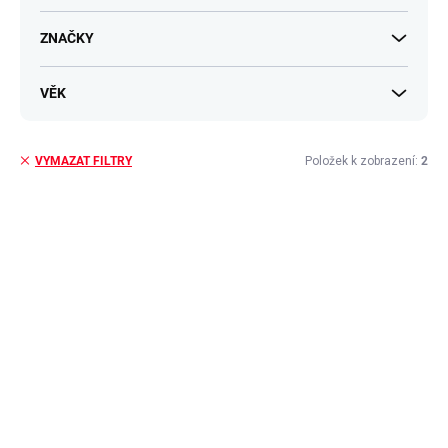
t
ů
ZNAČKY
VĚK
Položek k zobrazení:
2
VYMAZAT FILTRY
V
ý
p
i
s
p
r
o
d
u
k
t