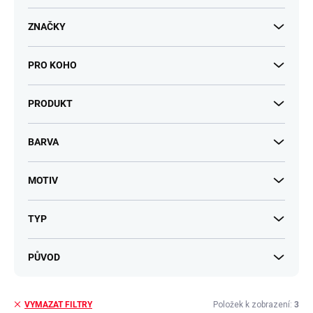
t
ů
ZNAČKY
PRO KOHO
PRODUKT
BARVA
MOTIV
TYP
PŮVOD
Položek k zobrazení:
3
VYMAZAT FILTRY