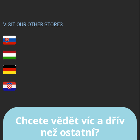
VISIT OUR OTHER STORES
Chcete vědět víc a dřív
než ostatní?