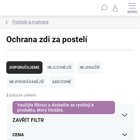
Přejít
Hledat
na
obsah
Postele a matrace
Ochrana zdi za postelí
Ř
a
DOPORUČUJEME
NEJLEVNĚJŠÍ
NEJDRAŽŠÍ
z
e
NEJPRODÁVANĚJŠÍ
ABECEDNĚ
n
í
3
položek celkem
p
r
o
ZAVŘÍT FILTR
d
u
k
CENA