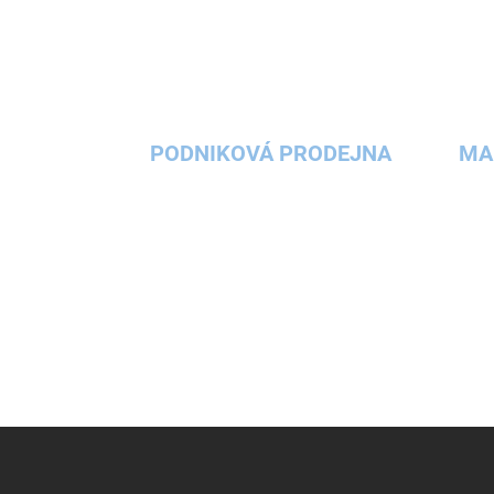
PODNIKOVÁ PRODEJNA
MA
Z
á
p