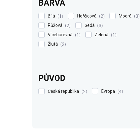
BARVA
Bílá
Hořčicová
Modrá
1
2
3
Růžová
Šedá
2
3
Vícebarevná
Zelená
1
1
Žlutá
2
PŮVOD
Česká republika
Evropa
2
4
V