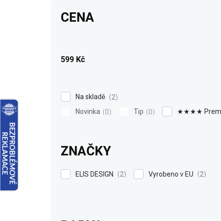
r
CENA
o
d
u
k
599
Kč
t
ů
Na skladě
2
Novinka
Tip
★★★★ Prem
0
0
ZNAČKY
ELIS DESIGN
Vyrobeno v EU
2
2