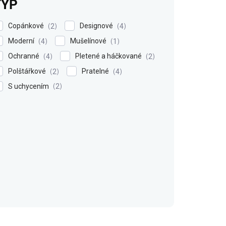
TYP
Copánkové
Designové
2
4
Moderní
Mušelínové
4
1
Ochranné
Pletené a háčkované
4
2
Polštářkové
Pratelné
2
4
S uchycením
2