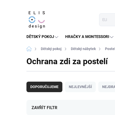
Přejít
na
obsah
DĚTSKÝ POKOJ
HRAČKY A MONTESSORI
Domů
Dětský pokoj
Dětský nábytek
Poste
Ochrana zdi za postelí
Ř
a
DOPORUČUJEME
NEJLEVNĚJŠÍ
NEJDRA
z
e
n
í
ZAVŘÍT FILTR
p