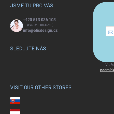
a
JSME TU PRO VÁS
t
í
+420 513 036 103
(Po-Pá: 8:00-16:00)
info@elisdesign.cz
SLEDUJTE NÁS
Vlože
podmínk
VISIT OUR OTHER STORES