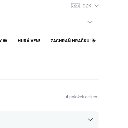
CZK
PRÁZDNÝ KOŠÍK
NÁKUPNÍ
KOŠÍK
Y 🎒
HURÁ VEN!
ZACHRAŇ HRAČKU! 🌟
🌳 NA ZA
4
položek celkem