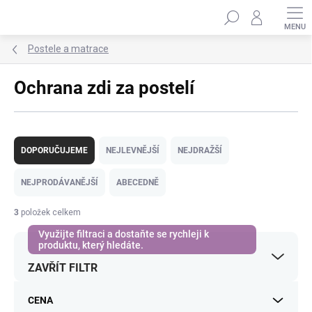
Přejít
Hledat
na
obsah
Postele a matrace
Ochrana zdi za postelí
Ř
a
DOPORUČUJEME
NEJLEVNĚJŠÍ
NEJDRAŽŠÍ
z
e
NEJPRODÁVANĚJŠÍ
ABECEDNĚ
n
í
3
položek celkem
p
r
o
ZAVŘÍT FILTR
d
u
k
CENA