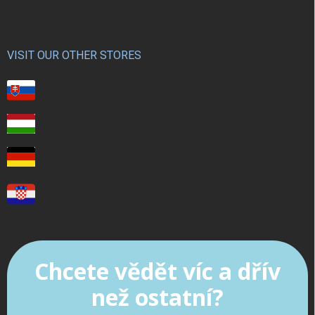
VISIT OUR OTHER STORES
Chcete vědět víc a dřív
než ostatní?