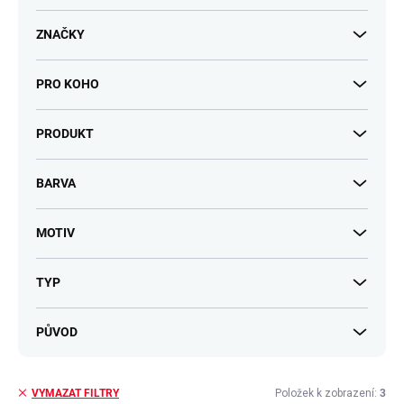
t
ů
ZNAČKY
PRO KOHO
PRODUKT
BARVA
MOTIV
TYP
PŮVOD
Položek k zobrazení:
3
VYMAZAT FILTRY