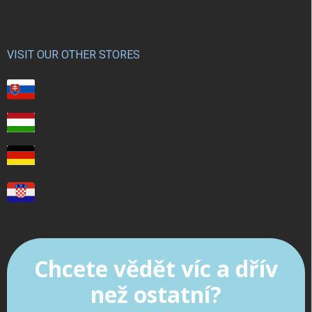
VISIT OUR OTHER STORES
Chcete vědět víc a dřív
než ostatní?