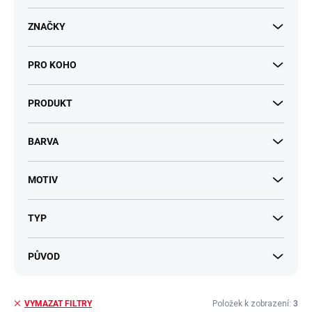
t
ů
ZNAČKY
PRO KOHO
PRODUKT
BARVA
MOTIV
TYP
PŮVOD
Položek k zobrazení:
3
VYMAZAT FILTRY