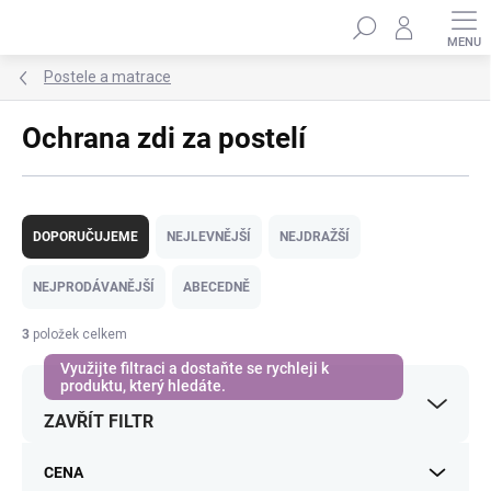
Přejít
Hledat
na
obsah
Postele a matrace
Ochrana zdi za postelí
Ř
a
DOPORUČUJEME
NEJLEVNĚJŠÍ
NEJDRAŽŠÍ
z
e
NEJPRODÁVANĚJŠÍ
ABECEDNĚ
n
í
3
položek celkem
p
r
o
ZAVŘÍT FILTR
d
u
k
CENA