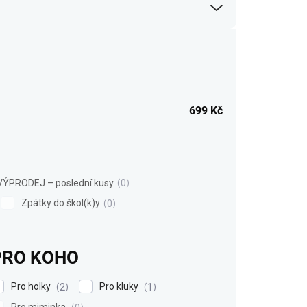
699
Kč
VÝPRODEJ – poslední kusy
0
Zpátky do škol(k)y
0
PRO KOHO
Pro holky
Pro kluky
2
1
Pro miminka