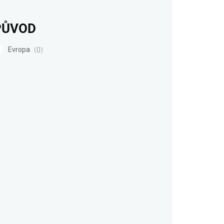
PŮVOD
Evropa
0