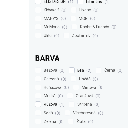
ELIS DESIGN
Infantino
1
1
Kidywolf
Livone
0
0
MARY'S
MOB
0
0
Mr Maria
Rabbit & Friends
0
0
Ulitu
Zoofamily
0
0
BARVA
Béžová
Bílá
Černá
0
2
0
Červená
Hnědá
0
0
Hořčicová
Mintová
0
0
Modrá
Oranžová
0
0
Růžová
Stříbrná
1
0
Šedá
Vícebarevná
0
0
Zelená
Žlutá
0
0