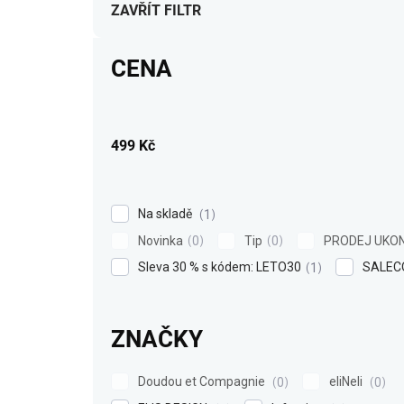
í
ZAVŘÍT FILTR
p
r
CENA
o
d
u
k
499
Kč
t
ů
Na skladě
1
Novinka
Tip
PRODEJ UKO
0
0
Sleva 30 % s kódem: LETO30
SALEC
1
ZNAČKY
Doudou et Compagnie
eliNeli
0
0