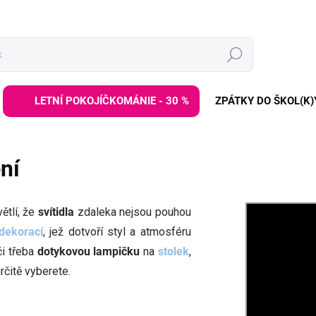
Hledat
LETNÍ POKOJÍČKOMÁNIE - 30 %
ZPÁTKY DO ŠKOL(K)
ení
ětlí, že
svítidla
zdaleka nejsou pouhou
dekorací
, jež dotvoří styl a atmosféru
i třeba
dotykovou lampičku
na
stolek
,
rčitě vyberete.