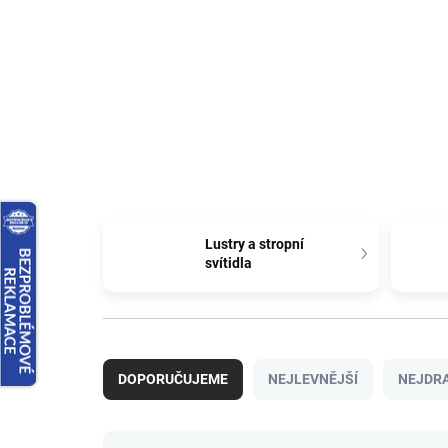
Lustry a stropní
svítidla
Ř
a
DOPORUČUJEME
NEJLEVNĚJŠÍ
NEJDRA
z
e
n