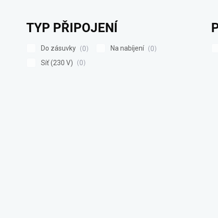
TYP PŘIPOJENÍ
Do zásuvky
Na nabíjení
0
0
Síť (230 V)
0