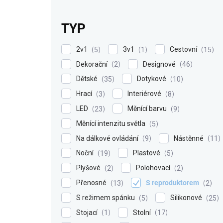
TYP
2v1
3v1
Cestovní
5
1
15
Dekorační
Designové
2
46
Dětské
Dotykové
35
10
Hrací
Interiérové
3
8
LED
Měnící barvu
23
9
Měnící intenzitu světla
5
Na dálkové ovládání
Nástěnné
9
11
Noční
Plastové
19
5
Plyšové
Polohovací
2
2
Přenosné
S reproduktorem
13
2
S režimem spánku
Silikonové
5
25
Stojací
Stolní
1
17