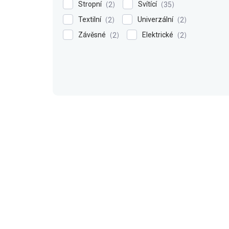
Stropní
Svítící
2
35
Textilní
Univerzální
2
2
Závěsné
Elektrické
2
2
V
ý
p
i
s
p
r
o
d
u
k