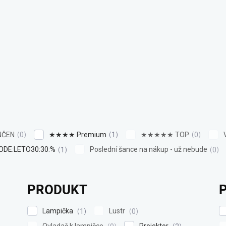
NČEN
★★★★ Premium
★★★★★ TOP
0
1
0
ODE:LETO30:30:%
Poslední šance na nákup - už nebude
1
0
PRODUKT
Lampička
Lustr
1
0
Ovladač k lampičce
Projektor