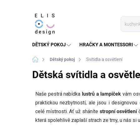
Přejít
na
obsah
DĚTSKÝ POKOJ
HRAČKY A MONTESSORI
Domů
Dětský pokoj
Svítidla a osvětlení
Dětská svítidla a osvětl
Naše pestrá nabídka
lustrů a lampiček
vám osv
praktickou nezbytností, ale jsou i designovou
celé místnosti. Ať už sháníte
stropní osvětlení
č
která spolehlivě zaplaší strach ze tmy, u nás si u