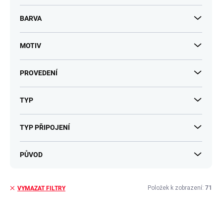
BARVA
MOTIV
PROVEDENÍ
TYP
TYP PŘIPOJENÍ
PŮVOD
Položek k zobrazení:
71
VYMAZAT FILTRY
V
ý