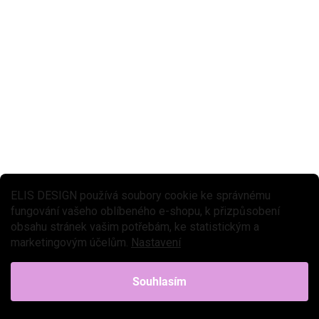
489 Kč
Do košíku
Silikonová lampička v designu roztomilého medvídka s praktickým
dálkovým ovládáním bude dětem úžasným společníkem nejen při
usínání. Dotyková lampička perfektně osvítí...
ELIS DESIGN používá soubory cookie ke správnému
fungování vašeho oblíbeného e-shopu, k přizpůsobení
obsahu stránek vašim potřebám, ke statistickým a
marketingovým účelům.
Nastavení
Souhlasím