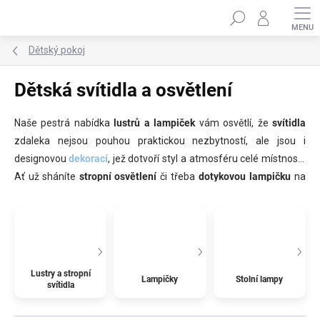
Přejít
Hledat
na
obsah
Dětský pokoj
Dětská svítidla a osvětlení
Naše pestrá nabídka
lustrů a lampiček
vám osvětlí, že
svítidla
zdaleka nejsou pouhou praktickou nezbytností, ale jsou i
designovou
dekorací
, jež dotvoří styl a atmosféru celé místnosti.
Ať už sháníte
stropní osvětlení
či třeba
dotykovou lampičku
na
stolek
, která spolehlivě zaplaší strach ze tmy, u nás si určitě
vyberete.
Lustry a stropní
Lampičky
Stolní lampy
svítidla