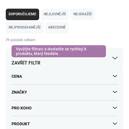
Ř
a
DOPORUČUJEME
NEJLEVNĚJŠÍ
NEJDRAŽŠÍ
z
e
NEJPRODÁVANĚJŠÍ
ABECEDNĚ
n
í
71
položek celkem
p
r
o
ZAVŘÍT FILTR
d
u
k
CENA
t
ů
ZNAČKY
PRO KOHO
PRODUKT