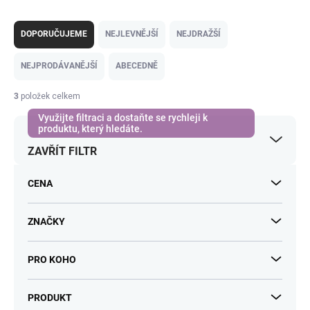
Ř
a
DOPORUČUJEME
NEJLEVNĚJŠÍ
NEJDRAŽŠÍ
z
e
NEJPRODÁVANĚJŠÍ
ABECEDNĚ
n
í
3
položek celkem
p
r
o
ZAVŘÍT FILTR
d
u
k
CENA
t
ů
ZNAČKY
PRO KOHO
PRODUKT