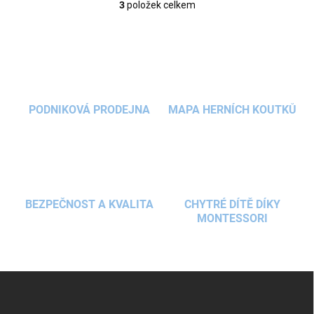
3
položek celkem
O
v
l
á
d
a
c
í
PODNIKOVÁ PRODEJNA
MAPA HERNÍCH KOUTKŮ
p
r
v
k
y
v
ý
BEZPEČNOST A KVALITA
CHYTRÉ DÍTĚ DÍKY
p
MONTESSORI
i
s
u
Z
á
p