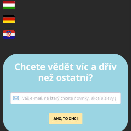
Chcete vědět víc a dřív
než ostatní?
ANO, TO CHCI