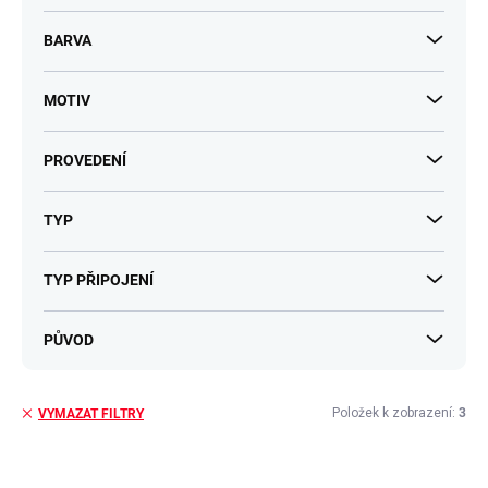
BARVA
MOTIV
PROVEDENÍ
TYP
TYP PŘIPOJENÍ
PŮVOD
Položek k zobrazení:
3
VYMAZAT FILTRY
V
ý