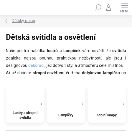
Přejít
Hledat
na
obsah
Dětský pokoj
Dětská svítidla a osvětlení
Naše pestrá nabídka
lustrů a lampiček
vám osvětlí, že
svítidla
zdaleka nejsou pouhou praktickou nezbytností, ale jsou i
designovou
dekorací
, jež dotvoří styl a atmosféru celé místnosti.
Ať už sháníte
stropní osvětlení
či třeba
dotykovou lampičku
na
stolek
, která spolehlivě zaplaší strach ze tmy, u nás si určitě
vyberete.
Lustry a stropní
Lampičky
Stolní lampy
svítidla