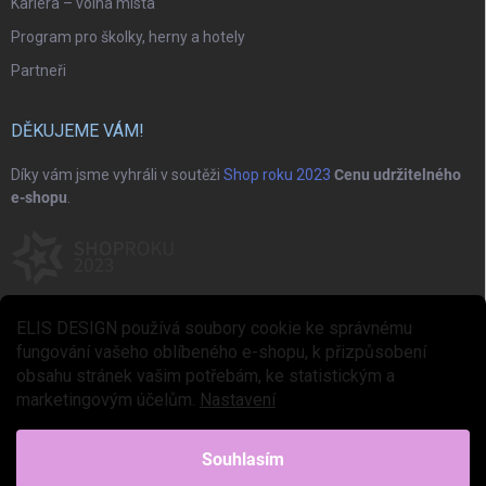
Kariéra – volná místa
Program pro školky, herny a hotely
Partneři
DĚKUJEME VÁM!
Díky vám jsme vyhráli v soutěži
Shop roku 2023
Cenu udržitelného
e-shopu
.
ELIS DESIGN používá soubory cookie ke správnému
fungování vašeho oblíbeného e-shopu, k přizpůsobení
obsahu stránek vašim potřebám, ke statistickým a
marketingovým účelům.
Nastavení
Copyright 2026
ELIS DESIGN
. Všechna práva vyhrazena.
Upravit nastavení
cookies
Souhlasím
Vytvořil Shoptet Premium