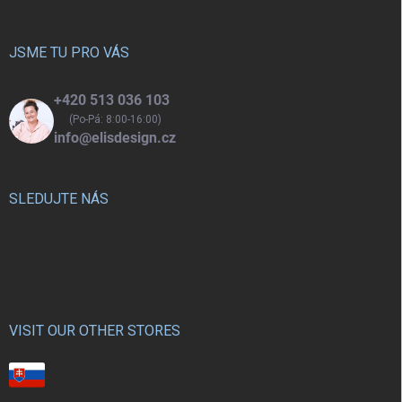
a
t
í
JSME TU PRO VÁS
+420 513 036 103
(Po-Pá: 8:00-16:00)
info@elisdesign.cz
SLEDUJTE NÁS
VISIT OUR OTHER STORES