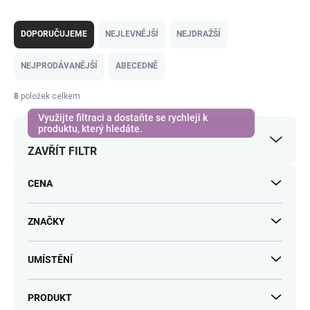
Ř
a
DOPORUČUJEME
NEJLEVNĚJŠÍ
NEJDRAŽŠÍ
z
e
NEJPRODÁVANĚJŠÍ
ABECEDNĚ
n
í
8
položek celkem
p
r
o
ZAVŘÍT FILTR
d
u
k
CENA
t
ů
ZNAČKY
UMÍSTĚNÍ
PRODUKT