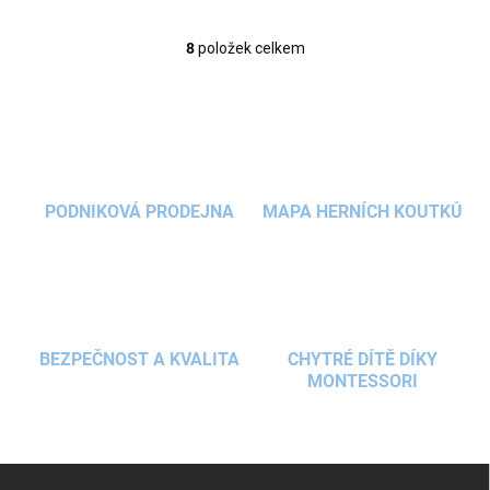
8
položek celkem
O
v
l
á
d
a
c
í
PODNIKOVÁ PRODEJNA
MAPA HERNÍCH KOUTKŮ
p
r
v
k
y
v
ý
BEZPEČNOST A KVALITA
CHYTRÉ DÍTĚ DÍKY
p
MONTESSORI
i
s
u
Z