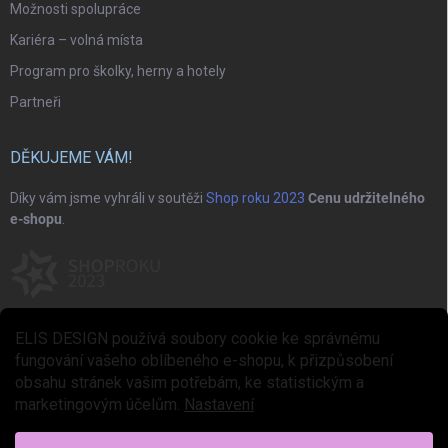
Možnosti spolupráce
Kariéra – volná místa
Program pro školky, herny a hotely
Partneři
DĚKUJEME VÁM!
Díky vám jsme vyhráli v soutěži
Shop roku 2023
Cenu udržitelného
e-shopu
.
ELIS DESIGN používá soubory cookie ke správnému
fungování vašeho oblíbeného e-shopu, k přizpůsobení
obsahu stránek vašim potřebám, ke statistickým a
marketingovým účelům.
Nastavení
Copyright 2026
ELIS DESIGN
. Všechna práva vyhrazena.
Upravit nastavení