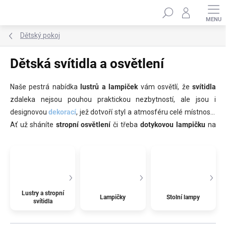
Přejít
Hledat
na
obsah
Dětský pokoj
Dětská svítidla a osvětlení
Naše pestrá nabídka
lustrů a lampiček
vám osvětlí, že
svítidla
zdaleka nejsou pouhou praktickou nezbytností, ale jsou i
designovou
dekorací
, jež dotvoří styl a atmosféru celé místnosti.
Ať už sháníte
stropní osvětlení
či třeba
dotykovou lampičku
na
stolek
, která spolehlivě zaplaší strach ze tmy, u nás si určitě
vyberete.
Lustry a stropní
Lampičky
Stolní lampy
svítidla