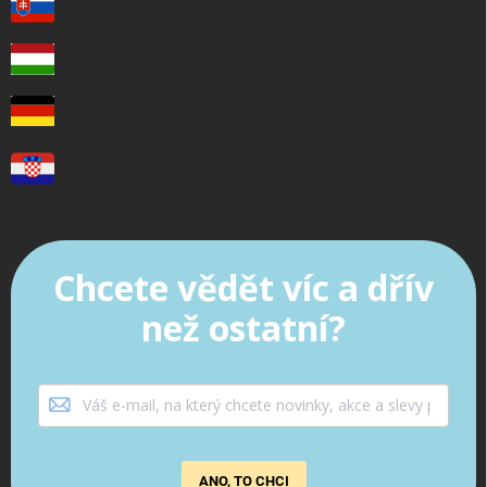
Chcete vědět víc a dřív
než ostatní?
ANO, TO CHCI