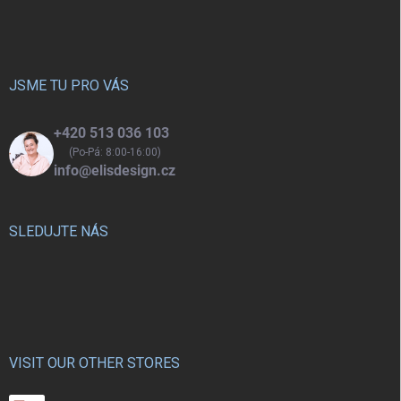
á
p
a
t
í
JSME TU PRO VÁS
+420 513 036 103
(Po-Pá: 8:00-16:00)
info@elisdesign.cz
SLEDUJTE NÁS
VISIT OUR OTHER STORES