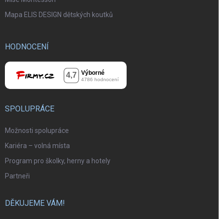
Mapa ELIS DESIGN dětských koutků
HODNOCENÍ
SPOLUPRÁCE
Možnosti spolupráce
Kariéra – volná místa
Program pro školky, herny a hotely
Partneři
DĚKUJEME VÁM!