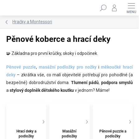
Přejít
Hledat
na
obsah
Hračky a Montessori
Pěnové koberce a hrací deky
🧩 Základna pro první krůčky, skoky i odpočinek.
Pěnové puzzle
,
masážní podložky pro nožky
i
měkoučké hrací
deky
– zkrátka vše, co malí objevitelé potřebují pro pohodlné (a
bezpečné) dobrodružství doma.
Tlumení pádů
,
podpora smyslů
a
stylový doplněk dětského koutku
v jednom? Máme!
Hrací deky a
Masážní
Pěnové puzzle a
podložky
podložky
podložky