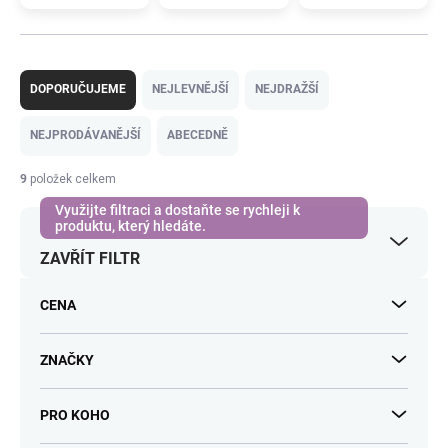
Ř
a
DOPORUČUJEME
NEJLEVNĚJŠÍ
NEJDRAŽŠÍ
z
e
NEJPRODÁVANĚJŠÍ
ABECEDNĚ
n
í
9
položek celkem
p
r
o
ZAVŘÍT FILTR
d
u
k
CENA
t
ů
ZNAČKY
PRO KOHO