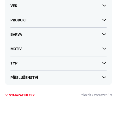
VĚK
PRODUKT
BARVA
MOTIV
TYP
PŘÍSLUŠENSTVÍ
Položek k zobrazení:
9
VYMAZAT FILTRY
V
ý
p