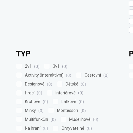
TYP
2v1
3v1
0
0
Activity (interaktivní)
Cestovní
0
0
Designové
Dětské
0
0
Hrací
Interiérové
0
0
Kruhové
Látkové
0
0
Minky
Montessori
0
0
Multifunkční
Mušelínové
0
0
Na hraní
Omyvatelné
0
0