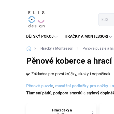
Přejít
na
obsah
DĚTSKÝ POKOJ
HRAČKY A MONTESSORI
Domů
Hračky a Montessori
Pěnové puzzle a hr
Pěnové koberce a hrací
🧩 Základna pro první krůčky, skoky i odpočinek.
Pěnové puzzle
,
masážní podložky pro nožky
i
m
Tlumení pádů
,
podpora smyslů
a
stylový doplně
Hrací deky a