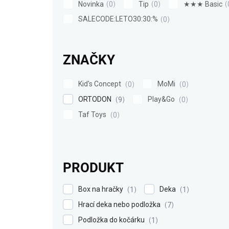
Novinka
Tip
★★★ Basic
0
0
SALECODE:LETO30:30:%
0
ZNAČKY
Kid's Concept
MoMi
0
0
ORTODON
Play&Go
9
0
Taf Toys
0
PRODUKT
Box na hračky
Deka
1
1
Hrací deka nebo podložka
7
Podložka do kočárku
1