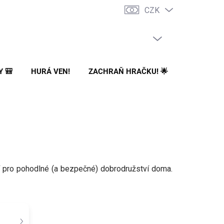
CZK
PRÁZDNÝ KOŠÍK
NÁKUPNÍ
KOŠÍK
Y 🎒
HURÁ VEN!
ZACHRAŇ HRAČKU! 🌟
🌳 NA ZA
jí pro pohodlné (a bezpečné) dobrodružství doma.