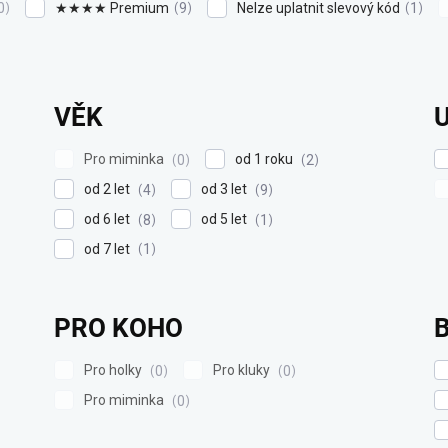
★★★★ Premium
Nelze uplatnit slevový kód
0
9
1
VĚK
Pro miminka
od 1 roku
0
2
od 2 let
od 3 let
4
9
od 6 let
od 5 let
8
1
od 7 let
1
PRO KOHO
Pro holky
Pro kluky
0
0
Pro miminka
0