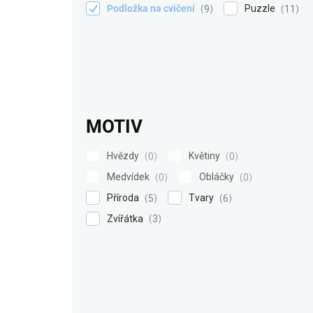
Podložka na cvičení
Puzzle
9
11
MOTIV
Hvězdy
Květiny
0
0
Medvídek
Obláčky
0
0
Příroda
Tvary
5
6
Zvířátka
3