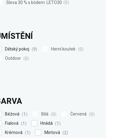
Sleva 30 % s kódem: LETO30
0
UMÍSTĚNÍ
Dětský pokoj
Herní koutek
9
0
Outdoor
0
BARVA
Béžová
Bílá
Červená
1
0
0
Fialová
Hnědá
1
1
Krémová
Mintová
1
2