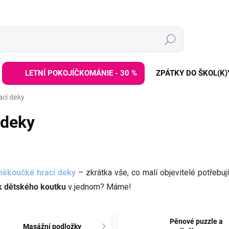
Hledat
LETNÍ POKOJÍČKOMÁNIE - 30 %
ZPÁTKY DO ŠKOL(K)
ací deky
 deky
ěkoučké hrací deky
– zkrátka vše, co malí objevitelé potřebu
k dětského koutku
v jednom? Máme!
Pěnové puzzle a
Masážní podložky