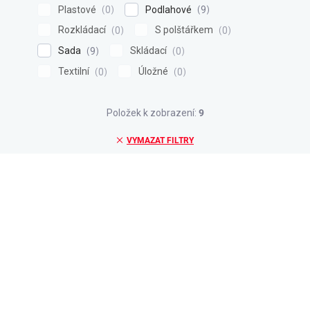
Plastové
Podlahové
0
9
Rozkládací
S polštářkem
0
0
Sada
Skládací
9
0
Textilní
Úložné
0
0
Položek k zobrazení:
9
VYMAZAT FILTRY