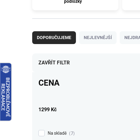
podložky
Ř
a
DOPORUČUJEME
NEJLEVNĚJŠÍ
NEJDRA
z
e
n
í
ZAVŘÍT FILTR
p
r
CENA
o
d
u
k
1299
Kč
t
ů
Na skladě
7