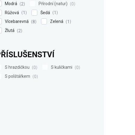
Modrá
Přírodní (natur)
2
0
Růžová
Šedá
1
1
Vícebarevná
Zelená
8
1
Žlutá
2
PŘÍSLUŠENSTVÍ
S hrazdičkou
S kuličkami
0
0
S polštářkem
0