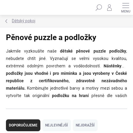
Přejít
Hledat
na
obsah
Dětský pokoj
Pěnové puzzle a podložky
Jakmile vyzkoušíte naše
dětské pěnové puzzle podložky
,
nebudete chtít jiné. Vyznačují se velmi vysokou kvalitou,
extrémně odolným povrchem a voděodolností.
Nástěnky a
podložky jsou vhodné i pro miminka a jsou vyrobeny v České
republice z certifikovaného, zdravotně nezávadného
materiálu.
Kombinujte jednotlivé barvy a motivy mezi sebou a
vytvořte tak originální
podložku na hraní
přesně dle vašich
představ, která se hodí jak do dětského, tak do obývacího
pokoje. Podívejte se na náš
test kvality
-
srovnání naší podložky
Ř
s běžnou podložkou na trhu
.
a
DOPORUČUJEME
NEJLEVNĚJŠÍ
NEJDRAŽŠÍ
z