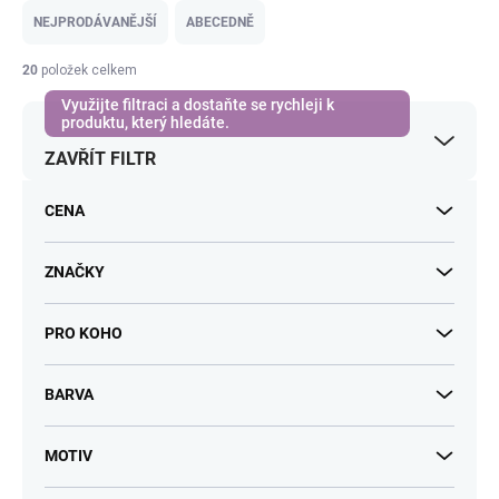
e
NEJPRODÁVANĚJŠÍ
ABECEDNĚ
n
í
20
položek celkem
p
r
o
ZAVŘÍT FILTR
d
u
k
CENA
t
ů
ZNAČKY
PRO KOHO
BARVA
MOTIV