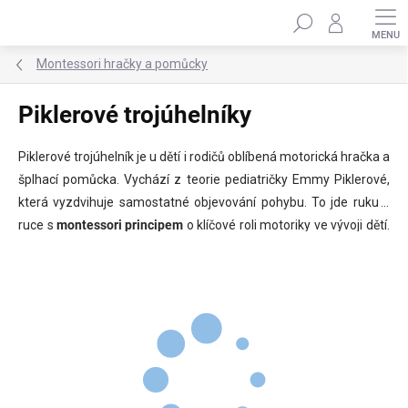
Přejít
Hledat
na
obsah
Montessori hračky a pomůcky
Piklerové trojúhelníky
Piklerové trojúhelník je u dětí i rodičů oblíbená motorická hračka a
šplhací pomůcka. Vychází z teorie pediatričky Emmy Piklerové,
která vyzdvihuje samostatné objevování pohybu. To jde ruku v
ruce s
montessori principem
o klíčové roli motoriky ve vývoji dětí.
Zdravý pohyb přitom prospívá tělu i psychice. Při
šplhání
,
přelézání
a
podlézání
(a u setů i
klouzání
) si děti užijí zábavu,
zdokonalí
motoriku
,
koordinaci očí a rukou
i
logické myšlení
a
posílí celé tělo
. V nabídce najdete trojúhelníky v přírodním
provedení, s barevnými či duhovými příčkami, polohovací i se
změnou sklonu – samotné nebo
v setu
s oboustrannými prkny.