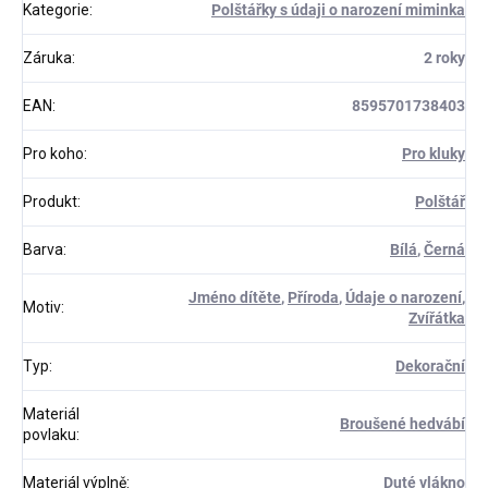
Kategorie
:
Polštářky s údaji o narození miminka
Záruka
:
2 roky
EAN
:
8595701738403
Pro koho
:
Pro kluky
Produkt
:
Polštář
Barva
:
Bílá
,
Černá
Jméno dítěte
,
Příroda
,
Údaje o narození
,
Motiv
:
Zvířátka
Typ
:
Dekorační
Materiál
Broušené hedvábí
povlaku
:
Materiál výplně
:
Duté vlákno