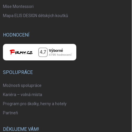
Mise Montessori
Mapa ELIS DESIGN dětských koutků
HODNOCENÍ
SPOLUPRÁCE
Možnosti spolupráce
Kariéra – volná místa
Program pro školky, herny a hotely
Partneři
DĚKUJEME VÁM!