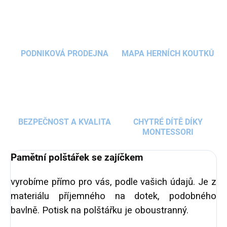
přeneseme
údaje o miminku
, které nám
poskytnete, a vytvoříme pro vás milou, praktickou
a rozhodně jedinečnou textilní dekoraci.
PODNIKOVÁ PRODEJNA
MAPA HERNÍCH KOUTKŮ
BEZPEČNOST A KVALITA
CHYTRÉ DÍTĚ DÍKY
MONTESSORI
Pamětní polštářek se zajíčkem
vyrobíme přímo pro vás, podle vašich údajů. Je z
materiálu příjemného na dotek, podobného
bavlně. Potisk na polštářku je oboustranný.