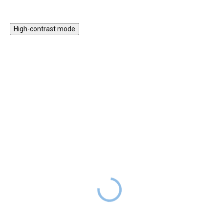
High-contrast mode
Magnetická stavebnice
Motorický stolek s
EliFix Travel - 100 ks
vláčkem a aktivitami
1 499 Kč
999 Kč
SKLADEM
1 999 Kč
SKLADEM
Magnetická stavebnice EliFix
Motorický stoleček v jemných
Travel je menší a skladnější
pastelových barvách obsahuje
verze naší oblíbené stavebnice,
hrací prvky, které jsou zábavné,