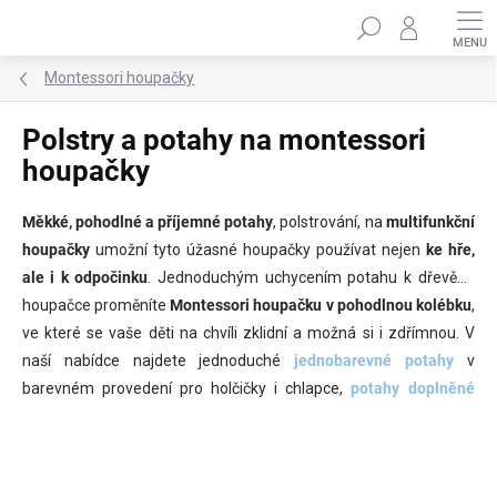
Přejít
Hledat
na
obsah
Montessori houpačky
Polstry a potahy na montessori
houpačky
Měkké, pohodlné a příjemné potahy
, polstrování, na
multifunkční
houpačky
umožní tyto úžasné houpačky používat nejen
ke hře,
ale i k odpočinku
. Jednoduchým uchycením potahu k dřevěné
houpačce proměníte
Montessori houpačku v pohodlnou kolébku
,
ve které se vaše děti na chvíli zklidní a možná si i zdřímnou. V
naší nabídce najdete jednoduché
jednobarevné potahy
v
barevném provedení pro holčičky i chlapce,
potahy doplněné
polštářkem
, naducané
minky potahy
i roztomilé
potahy v podobě
zvířátek
.