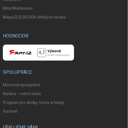
Mise Montessori
Mapa ELIS DESIGN dětských koutků
HODNOCENÍ
SPOLUPRÁCE
Možnosti spolupráce
Kariéra – volná místa
Program pro školky, herny a hotely
Partneři
DĚKUJEME VÁM!