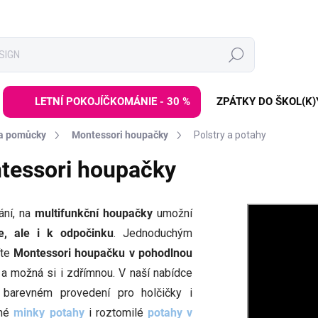
Hledat
LETNÍ POKOJÍČKOMÁNIE - 30 %
ZPÁTKY DO ŠKOL(K)
 a pomůcky
Montessori houpačky
Polstry a potahy
ntessori houpačky
vání, na
multifunkční houpačky
umožní
e, ale i k odpočinku
. Jednoduchým
íte
Montessori houpačku v pohodlnou
ní a možná si i zdřímnou. V naší nabídce
barevném provedení pro holčičky i
ané
minky potahy
i roztomilé
potahy v