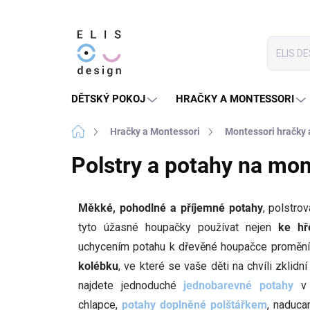
Přejít
na
obsah
DĚTSKÝ POKOJ
HRAČKY A MONTESSORI
Domů
Hračky a Montessori
Montessori hračky
Polstry a potahy na mo
Měkké, pohodlné a příjemné potahy
, polstro
tyto úžasné houpačky používat nejen
ke hř
uchycením potahu k dřevěné houpačce proměn
kolébku
, ve které se vaše děti na chvíli zklid
najdete jednoduché
jednobarevné potahy
v 
chlapce,
potahy doplněné polštářkem
, naduc