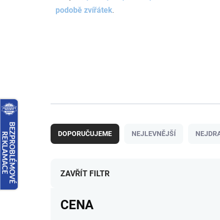
podobě zvířátek
.
Ř
a
DOPORUČUJEME
NEJLEVNĚJŠÍ
NEJDRA
z
e
n
í
ZAVŘÍT FILTR
p
r
CENA
o
d