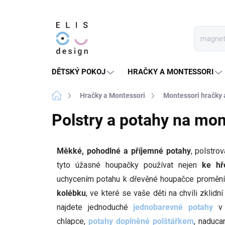
Přejít
na
obsah
DĚTSKÝ POKOJ
HRAČKY A MONTESSORI
Domů
Hračky a Montessori
Montessori hračky
Polstry a potahy na mo
Měkké, pohodlné a příjemné potahy
, polstro
tyto úžasné houpačky používat nejen
ke hř
uchycením potahu k dřevěné houpačce proměn
kolébku
, ve které se vaše děti na chvíli zklid
najdete jednoduché
jednobarevné potahy
v 
chlapce,
potahy doplněné polštářkem
, naduc