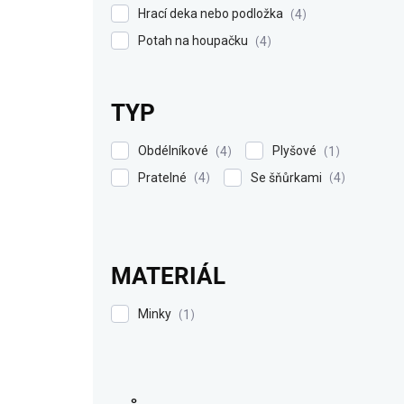
Hrací deka nebo podložka
4
Potah na houpačku
4
TYP
Obdélníkové
Plyšové
4
1
Pratelné
Se šňůrkami
4
4
MATERIÁL
Minky
1