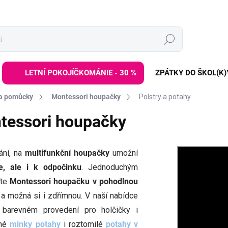
Hledat
LETNÍ POKOJÍČKOMÁNIE - 30 %
ZPÁTKY DO ŠKOL(K)
 a pomůcky
Montessori houpačky
Polstry a potahy
ntessori houpačky
vání, na
multifunkční houpačky
umožní
e, ale i k odpočinku
. Jednoduchým
íte
Montessori houpačku v pohodlnou
ní a možná si i zdřímnou. V naší nabídce
barevném provedení pro holčičky i
ané
minky potahy
i roztomilé
potahy v