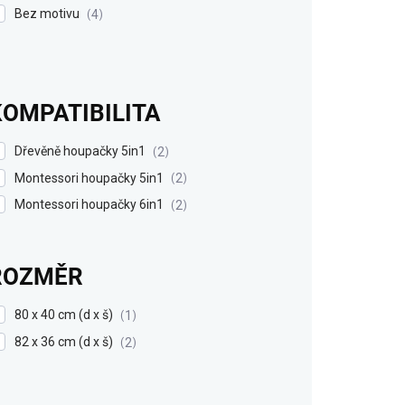
Bez motivu
4
KOMPATIBILITA
Dřevěně houpačky 5in1
2
Montessori houpačky 5in1
2
Montessori houpačky 6in1
2
ROZMĚR
80 x 40 cm (d x š)
1
82 x 36 cm (d x š)
2