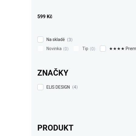
u
k
599
Kč
t
ů
Na skladě
3
Novinka
Tip
★★★★ Prem
0
0
ZNAČKY
ELIS DESIGN
4
PRODUKT