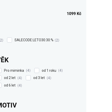
1099
Kč
SALECODE:LETO30:30:%
2
2
VĚK
Pro miminka
od 1 roku
4
4
od 2 let
od 3 let
4
4
od 6 let
4
MOTIV