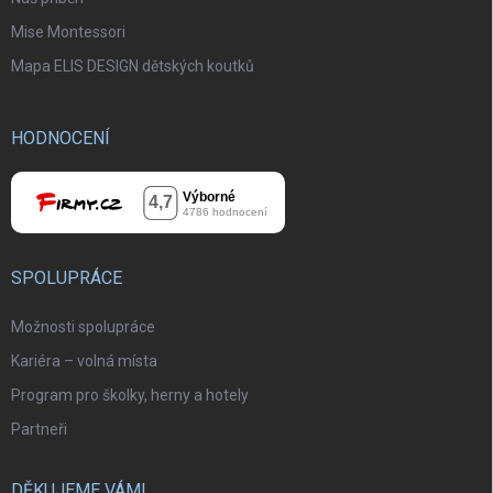
Mise Montessori
Mapa ELIS DESIGN dětských koutků
HODNOCENÍ
SPOLUPRÁCE
Možnosti spolupráce
Kariéra – volná místa
Program pro školky, herny a hotely
Partneři
DĚKUJEME VÁM!