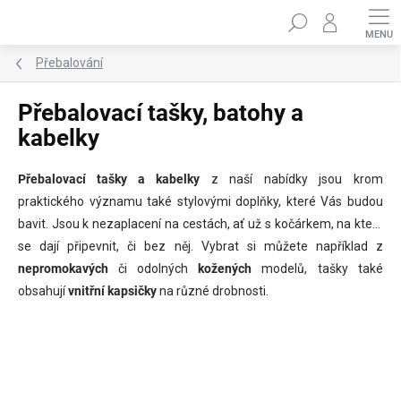
Přejít
Hledat
na
obsah
Přebalování
Přebalovací tašky, batohy a
kabelky
Přebalovací tašky
a kabelky
z naší nabídky jsou krom
praktického významu také stylovými doplňky, které Vás budou
bavit. Jsou k nezaplacení na cestách, ať už s kočárkem, na který
se dají připevnit, či bez něj. Vybrat si můžete například z
nepromokavých
či odolných
kožených
modelů, tašky také
obsahují
vnitřní kapsičky
na různé drobnosti.