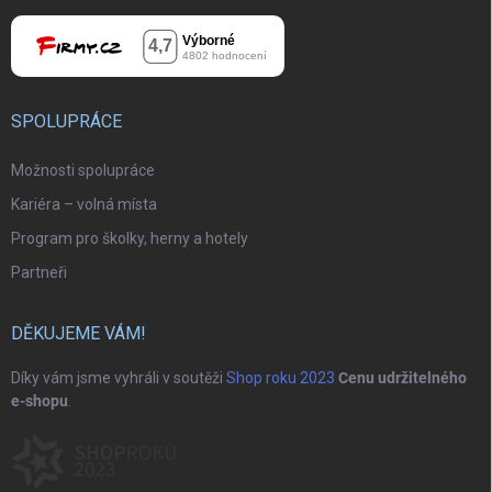
SPOLUPRÁCE
Možnosti spolupráce
Kariéra – volná místa
Program pro školky, herny a hotely
Partneři
DĚKUJEME VÁM!
Díky vám jsme vyhráli v soutěži
Shop roku 2023
Cenu udržitelného
e-shopu
.