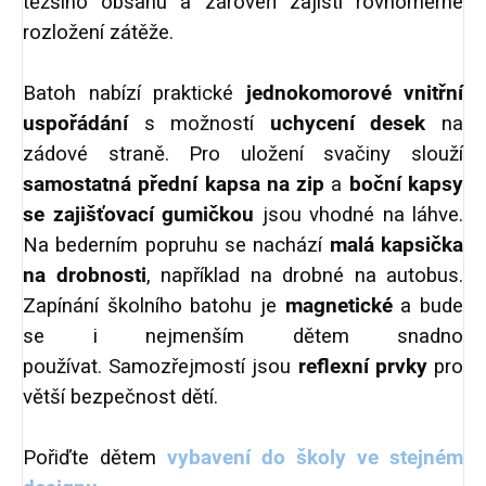
těžšího obsahu a zároveň zajistí rovnoměrné
rozložení zátěže.
Batoh nabízí praktické
jednokomorové vnitřní
uspořádání
s možností
uchycení desek
na
zádové straně. Pro uložení svačiny slouží
samostatná přední kapsa na zip
a
boční kapsy
se zajišťovací gumičkou
jsou vhodné na láhve.
Na bederním popruhu se nachází
malá kapsička
na drobnosti
, například na drobné na autobus.
Zapínání školního batohu je
magnetické
a bude
se i nejmenším dětem snadno
používat. Samozřejmostí jsou
reflexní prvky
pro
větší bezpečnost dětí.
Pořiďte dětem
vybavení do školy ve stejném