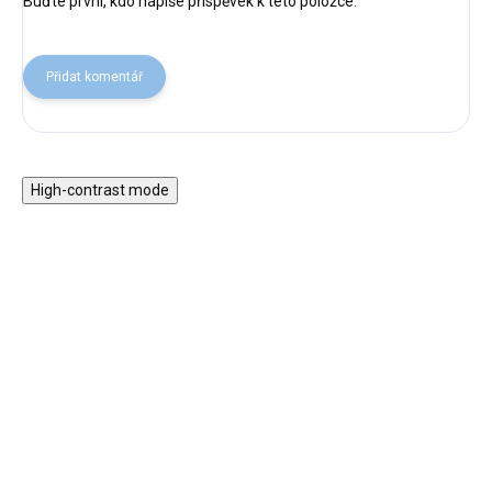
Buďte první, kdo napíše příspěvek k této položce.
Přidat komentář
High-contrast mode
Magnetická stavebnice
Motorický stolek s