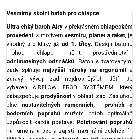
Vesmírný školní batoh pro chlapce
Ultralehký batoh Airy
v překrásném
chlapeckém
provedení
, s motivem
vesmíru, planet a raket
, je
vhodný pro kluky již
od 1. třídy
. Design batohu
mohou chlapci měnit prostřednictvím
odnímatelných odznáčků
. Batoh s
tvarovanými
zády splňuje
nejvyšší nároky na ergonomii
a
zdravý vývoj zad nejdrobnějších dětí. Je
vybaven AIRFLOW ERGO SYSTÉMEM, který
zabezpečuje
prodyšnost
v oblasti zad. Zásluhou
plně
nastavitelných ramenních, prsních a
bederních popruhů
můžete batoh optimálně
uzpůsobit každé postavě.
Polstrování popruhů
na ramena a bedra zajistí maximální odlehčení i