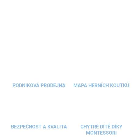
váš školák bude s
batohem pro prvňáčky
cítit
skoro jako ve stavu beztíže.
DETAILNÍ INFORMACE
ZEPTAT SE
HLÍDAT
PODNIKOVÁ PRODEJNA
MAPA HERNÍCH KOUTKŮ
BEZPEČNOST A KVALITA
CHYTRÉ DÍTĚ DÍKY
MONTESSORI