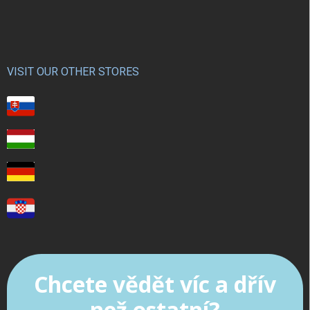
VISIT OUR OTHER STORES
Chcete vědět víc a dřív
než ostatní?