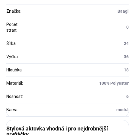
Značka
:
Baagl
Počet
0
stran
:
Šířka
:
24
Výška
:
36
Hloubka
:
18
Materiál
:
100% Polyester
Nosnost
:
6
Barva
:
modrá
Stylová aktovka vhodná i pro nejdrobnější
prvňáčky