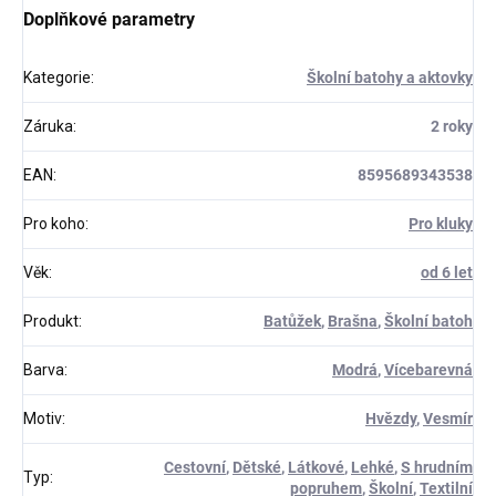
Doplňkové parametry
Kategorie
:
Školní batohy a aktovky
Záruka
:
2 roky
EAN
:
8595689343538
Pro koho
:
Pro kluky
Věk
:
od 6 let
Produkt
:
Batůžek
,
Brašna
,
Školní batoh
Barva
:
Modrá
,
Vícebarevná
Motiv
:
Hvězdy
,
Vesmír
Cestovní
,
Dětské
,
Látkové
,
Lehké
,
S hrudním
Typ
:
popruhem
,
Školní
,
Textilní