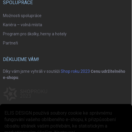
SPOLUPRÁCE
Možnosti spolupráce
Kariéra – volná místa
Program pro školky, herny a hotely
Partneři
DĚKUJEME VÁM!
Díky vám jsme vyhráli v soutěži
Shop roku 2023
Cenu udržitelného
e-shopu
.
ELIS DESIGN používá soubory cookie ke správnému
fungování vašeho oblíbeného e-shopu, k přizpůsobení
obsahu stránek vašim potřebám, ke statistickým a