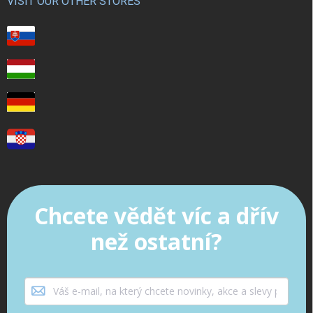
VISIT OUR OTHER STORES
Chcete vědět víc a dřív
než ostatní?