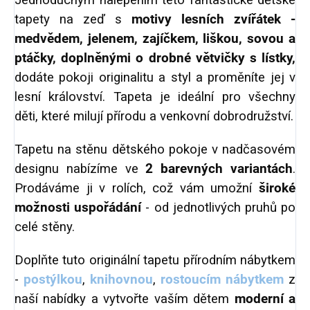
Jednoduchým nalepením této fantastické dětské
tapety na zeď s
motivy lesních zvířátek -
medvědem, jelenem, zajíčkem, liškou, sovou a
ptáčky, doplněnými o drobné větvičky s lístky,
dodáte pokoji originalitu a styl a proměníte jej v
lesní království. Tapeta je ideální pro všechny
děti, které milují přírodu a venkovní dobrodružství.
Tapetu na stěnu dětského pokoje v nadčasovém
designu nabízíme ve
2 barevných variantách
.
Prodáváme ji v rolích, což vám umožní
široké
možnosti uspořádání
- od jednotlivých pruhů po
celé stěny.
Doplňte tuto originální tapetu přírodním nábytkem
-
postýlkou
,
knihovnou
,
rostoucím nábytkem
z
naší nabídky a vytvořte vaším dětem
moderní a