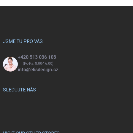
Z
á
p
a
t
í
JSME TU PRO VÁS
+420 513 036 103
(Po-Pá: 8:00-16:00)
info@elisdesign.cz
SLEDUJTE NÁS