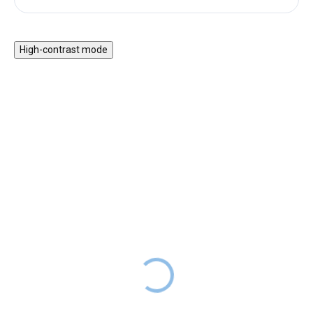
High-contrast mode
Magnetická stavebnice
Motorický stolek s
EliFix Travel - 100 ks
vláčkem a aktivitami
1 499 Kč
999 Kč
SKLADEM
1 999 Kč
SKLADEM
Magnetická stavebnice EliFix
Motorický stoleček v jemných
Travel je menší a skladnější
pastelových barvách obsahuje