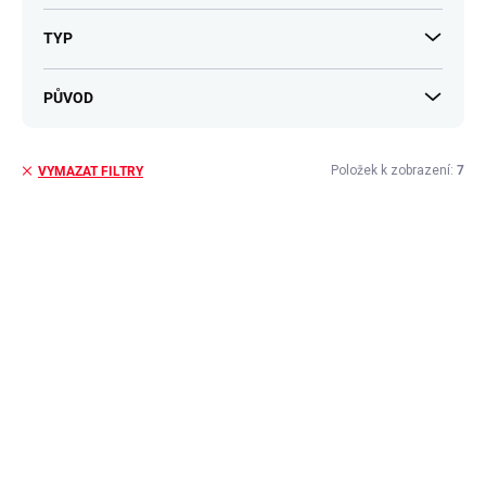
TYP
PŮVOD
Položek k zobrazení:
7
VYMAZAT FILTRY
V
ý
p
i
s
p
r
o
d
u
k
t