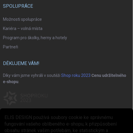
SPOLUPRÁCE
Možnosti spolupráce
Kariéra – volná místa
Program pro školky, herny a hotely
Partneři
DĚKUJEME VÁM!
Díky vám jsme vyhráli v soutěži
Shop roku 2023
Cenu udržitelného
e-shopu
.
ELIS DESIGN používá soubory cookie ke správnému
fungování vašeho oblíbeného e-shopu, k přizpůsobení
obsahu stránek vašim potřebám, ke statistickým a