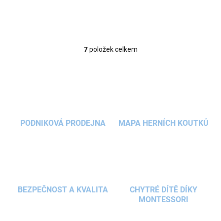
7
položek celkem
O
v
l
á
d
a
c
í
PODNIKOVÁ PRODEJNA
MAPA HERNÍCH KOUTKŮ
p
r
v
k
y
v
ý
BEZPEČNOST A KVALITA
CHYTRÉ DÍTĚ DÍKY
p
MONTESSORI
i
s