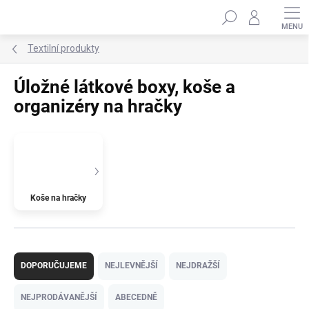
Přejít
Hledat
na
obsah
Textilní produkty
Úložné látkové boxy, koše a
organizéry na hračky
Koše na hračky
Ř
a
DOPORUČUJEME
NEJLEVNĚJŠÍ
NEJDRAŽŠÍ
z
e
NEJPRODÁVANĚJŠÍ
ABECEDNĚ