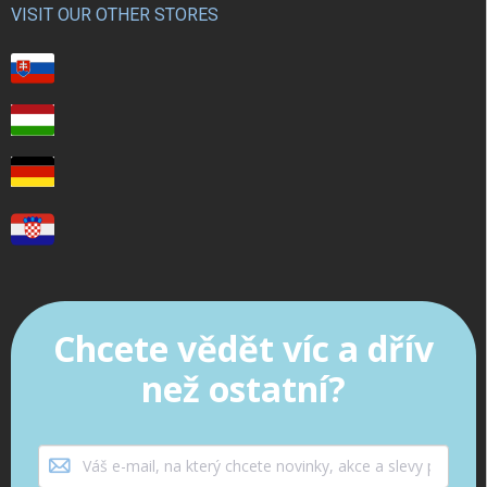
VISIT OUR OTHER STORES
Chcete vědět víc a dřív
než ostatní?