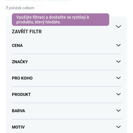
n
í
7
položek celkem
p
r
o
ZAVŘÍT FILTR
d
u
k
CENA
t
ů
ZNAČKY
PRO KOHO
PRODUKT
BARVA
MOTIV