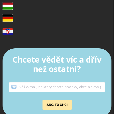
Chcete vědět víc a dřív
než ostatní?
ANO, TO CHCI