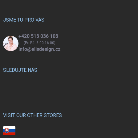
a
t
í
JSME TU PRO VÁS
+420 513 036 103
(Po-Pá: 8:00-16:00)
info@elisdesign.cz
SLEDUJTE NÁS
VISIT OUR OTHER STORES