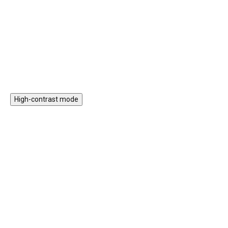
i trojúhelníky, podporuje
vláčkodráha s vláčkem,
kreativitu, prostorové vnímání a
nasazovací prvky nebo třeba
jemnou motoriku.
xylofon.
Do košíku
Do košíku
High-contrast mode