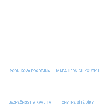
najdou kromě ježečka a berušky také květiny,
houbu a jahůdku.
Dřevěné
tahací hračky
s
nasazovacími tvary u dětí neztrácejí oblibu ani s
postupujícím věkem.
DETAILNÍ INFORMACE
ZEPTAT SE
HLÍDAT
PODNIKOVÁ PRODEJNA
MAPA HERNÍCH KOUTKŮ
BEZPEČNOST A KVALITA
CHYTRÉ DÍTĚ DÍKY