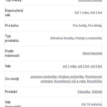
Typ hračky
:
Dřevěná hračka
Doporučený
Od 1 roku, Od 2 let
věk
:
Pro koho
:
Pro holky, Pro kluky
Typ
Dřevěná hračka, Pohyb a motorika
produktu
:
Podle
Herní koutek
místnosti
:
Věk
:
od 1 roku
,
od 2 let
,
od 3 let
Jemnou motoriku
,
Hrubou motoriku
,
Prostorové
Co rozvíjí
:
vnímání
,
Koordinaci očí a ruky
,
Kreativitu
Produkt
:
Tahačka
,
Vláček
Věk
Od 18 měsíců
(posuvník)
: