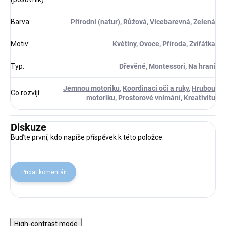
Barva
:
Přírodní (natur), Růžová, Vícebarevná, Zelená
Motiv
:
Květiny, Ovoce, Příroda, Zvířátka
Typ
:
Dřevěné, Montessori, Na hraní
Jemnou motoriku
,
Koordinaci očí a ruky
,
Hrubou
Co rozvíjí
:
motoriku
,
Prostorové vnímání
,
Kreativitu
Diskuze
Buďte první, kdo napíše příspěvek k této položce.
Přidat komentář
High-contrast mode