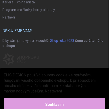
Kariéra – volná místa
Program pro školky, herny a hotely
Partneři
DĚKUJEME VÁM!
Díky vám jsme vyhráli v soutěži
Shop roku 2023
Cenu udržitelného
e-shopu
.
ELIS DESIGN používá soubory cookie ke správnému
fungování vašeho oblíbeného e-shopu, k přizpůsobení
obsahu stránek vašim potřebám, ke statistickým a
marketingovým účelům.
Nastavení
Copyright 2026
ELIS DESIGN
. Všechna práva vyhrazena.
Upravit nastavení
cookies
Souhlasím