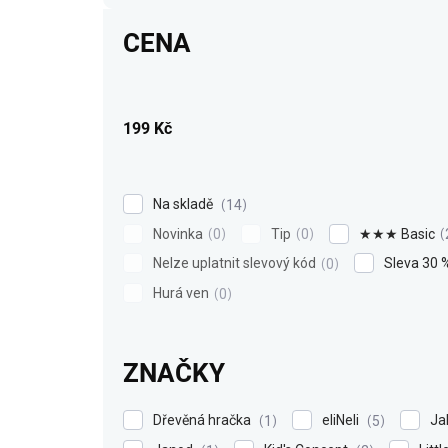
r
CENA
o
d
u
k
199
Kč
t
ů
Na skladě
14
Novinka
Tip
★★★ Basic
0
0
Nelze uplatnit slevový kód
Sleva 30 
0
Hurá ven
0
ZNAČKY
Dřevěná hračka
eliNeli
Ja
1
5