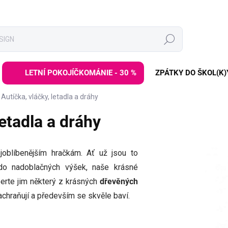
Hledat
LETNÍ POKOJÍČKOMÁNIE - 30 %
ZPÁTKY DO ŠKOL(K)
Autíčka, vláčky, letadla a dráhy
letadla a dráhy
joblíbenějším hračkám. Ať už jsou to
do nadoblačných výšek, naše krásné
berte jim některý z krásných
dřevěných
 zachraňují a především se skvěle baví.