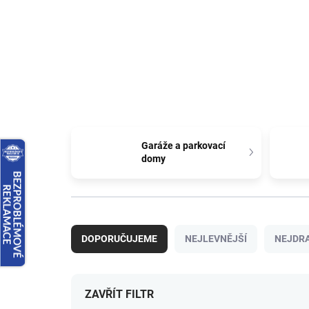
Garáže a parkovací
domy
Ř
a
DOPORUČUJEME
NEJLEVNĚJŠÍ
NEJDRA
z
e
n
í
ZAVŘÍT FILTR
p