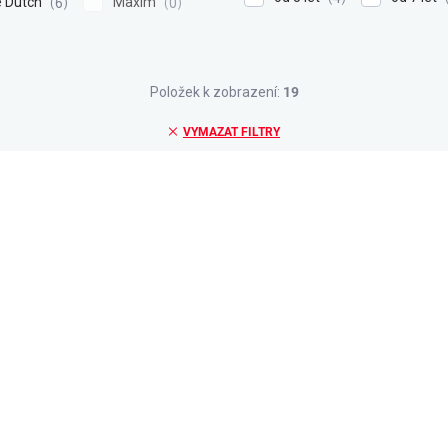
le Dutch
Maxim
6
0
Položek k zobrazení:
19
VYMAZAT FILTRY