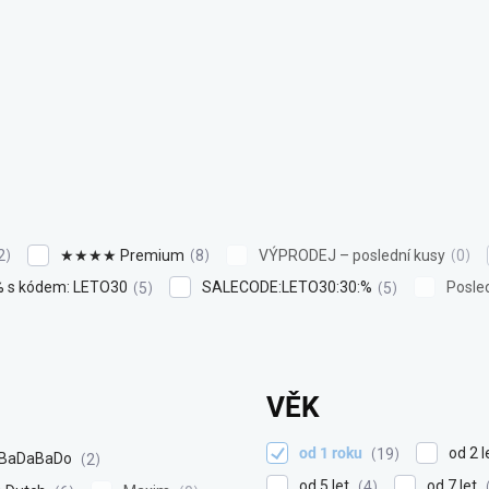
★★★★ Premium
VÝPRODEJ – poslední kusy
2
8
0
% s kódem: LETO30
SALECODE:LETO30:30:%
Posle
5
5
VĚK
od 1 roku
od 2 l
19
BaDaBaDo
2
od 5 let
od 7 let
4