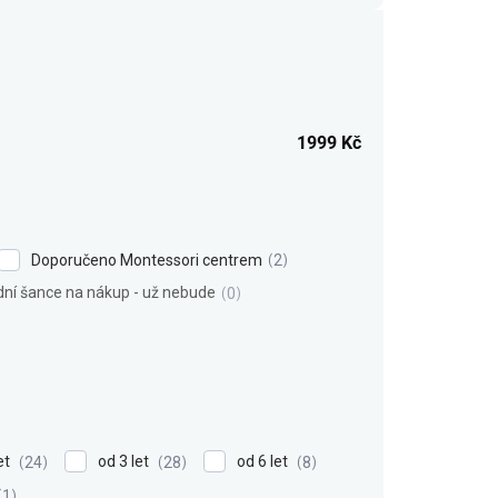
1999
Kč
Doporučeno Montessori centrem
2
dní šance na nákup - už nebude
0
et
od 3 let
od 6 let
24
28
8
1