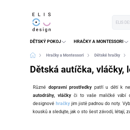
Přejít
na
obsah
DĚTSKÝ POKOJ
HRAČKY A MONTESSORI
Domů
Hračky a Montessori
Dětské hračky
Dětská autíčka, vláčky, 
Různé
dopravní prostředky
patří u dětí k ne
autodráhy, vláčky
či to vaše maličké vábí 
designové
hračky
jim jistě padnou do noty. Vy
kousků a sledujte, jak o sto šest závodí, létají,