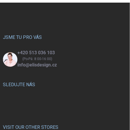
Z
á
p
a
t
í
JSME TU PRO VÁS
+420 513 036 103
(Po-Pá: 8:00-16:00)
info@elisdesign.cz
SLEDUJTE NÁS
VISIT OUR OTHER STORES