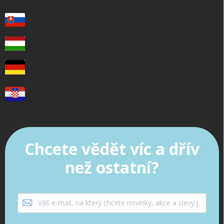
Chcete vědět víc a dřív
než ostatní?