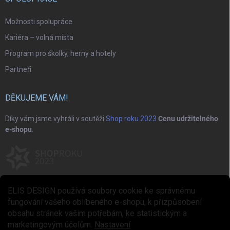
Možnosti spolupráce
Kariéra – volná místa
Program pro školky, herny a hotely
Partneři
DĚKUJEME VÁM!
Díky vám jsme vyhráli v soutěži
Shop roku 2023
Cenu udržitelného
e-shopu
.
ELIS DESIGN používá soubory cookie ke správnému
fungování vašeho oblíbeného e-shopu, k přizpůsobení
obsahu stránek vašim potřebám, ke statistickým a
marketingovým účelům.
Nastavení