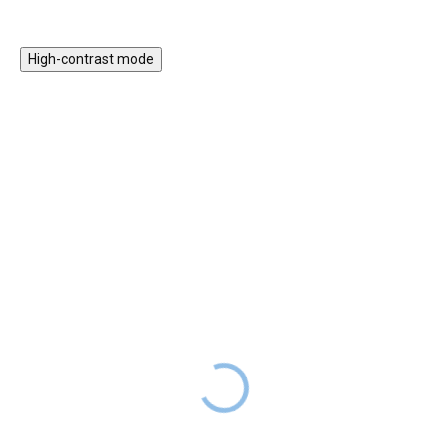
High-contrast mode
Magnetická stavebnice
Motorický stolek s
EliFix Travel - 100 ks
vláčkem a aktivitami
1 499 Kč
999 Kč
SKLADEM
1 999 Kč
SKLADEM
Magnetická stavebnice EliFix
Motorický stoleček v jemných
Travel je menší a skladnější
pastelových barvách obsahuje
verze naší oblíbené stavebnice,
hrací prvky, které jsou zábavné,