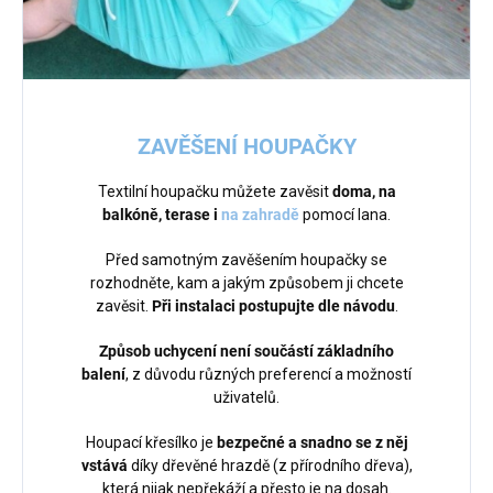
ZAVĚŠENÍ HOUPAČKY
Textilní houpačku můžete zavěsit
doma, na
balkóně, terase i
na zahradě
pomocí lana.
Před samotným zavěšením houpačky se
rozhodněte, kam a jakým způsobem ji chcete
zavěsit.
Při instalaci postupujte dle návodu
.
Způsob uchycení není součástí základního
balení
, z důvodu různých preferencí a možností
uživatelů.
Houpací křesílko je
bezpečné a snadno se z něj
vstává
díky dřevěné hrazdě (z přírodního dřeva),
která nijak nepřekáží a přesto je na dosah.