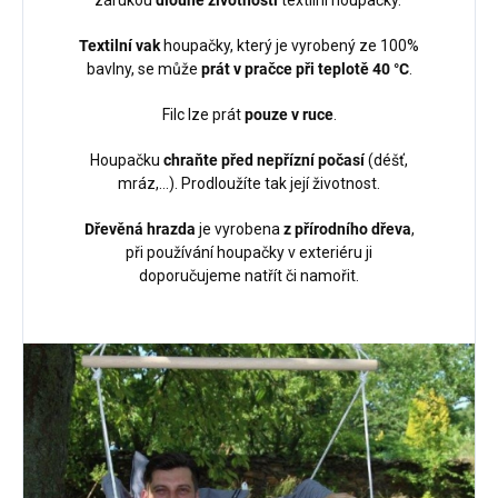
zárukou
dlouhé životnosti
textilní houpačky.
Textilní vak
houpačky, který je vyrobený ze 100%
bavlny, se může
prát v pračce při teplotě 40 °C
.
Filc lze prát
pouze v ruce
.
Houpačku
chraňte před nepřízní počasí
(déšť,
mráz,...). Prodloužíte tak její životnost.
Dřevěná hrazda
je vyrobena
z přírodního dřeva
,
při používání houpačky v exteriéru ji
doporučujeme natřít či namořit.