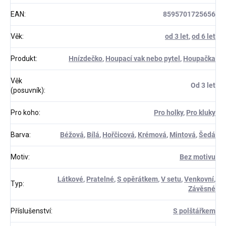
EAN
:
8595701725656
Věk
:
od 3 let
,
od 6 let
Produkt
:
Hnízdečko
,
Houpací vak nebo pytel
,
Houpačka
Věk
Od 3 let
(posuvník)
:
Pro koho
:
Pro holky
,
Pro kluky
Barva
:
Béžová
,
Bílá
,
Hořčicová
,
Krémová
,
Mintová
,
Šedá
Motiv
:
Bez motivu
Látkové
,
Pratelné
,
S opěrátkem
,
V setu
,
Venkovní
,
Typ
:
Závěsné
Příslušenství
:
S polštářkem