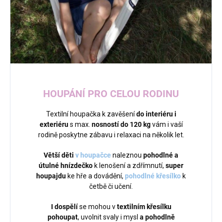
HOUPÁNÍ PRO CELOU RODINU
Textilní houpačka k zavěšení
do interiéru i
exteriéru
s max.
nosností do 120 kg
vám i vaší
rodině poskytne zábavu i relaxaci na několik let.
Větší děti
v houpačce
naleznou
pohodlné a
útulné hnízdečko
k lenošení a zdřímnutí,
super
houpajdu
ke hře a dovádění,
pohodlné křesílko
k
četbě či učení.
I dospělí
se mohou v
textilním křesílku
pohoupat
, uvolnit svaly i mysl
a pohodlně