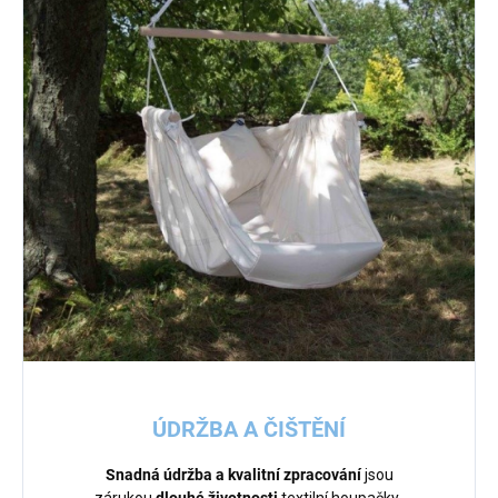
ÚDRŽBA A ČIŠTĚNÍ
Snadná údržba a kvalitní zpracování
jsou