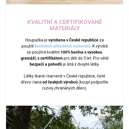
KVALITNÍ A CERTIFIKOVANÉ
MATERIÁLY
Houpačka
je
vyrobena v České republice
za
použití
kvalitních přírodních materiálů
. K výrobě
se používá kvalitní
100% bavlna s vysokou
gramáží, s certifikátem
pro děti do 3 let. Pro větší
bezpečí a pohodlí
je šitá z dvojité látky.
Látky tkané i barvené v České republice, čisté
dřevo i lana
od českých výrobců
(koupí podpoříte
rozvoj chráněných dílen).