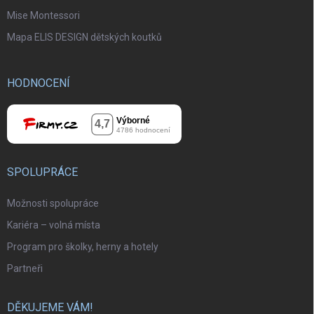
Mise Montessori
Mapa ELIS DESIGN dětských koutků
HODNOCENÍ
SPOLUPRÁCE
Možnosti spolupráce
Kariéra – volná místa
Program pro školky, herny a hotely
Partneři
DĚKUJEME VÁM!