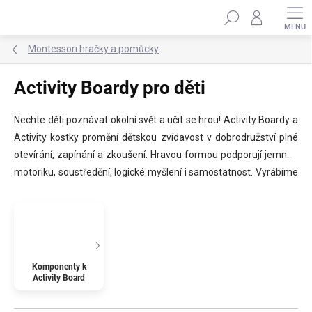
Přejít
Hledat
na
obsah
Montessori hračky a pomůcky
Activity Boardy pro děti
Nechte děti poznávat okolní svět a učit se hrou! Activity Boardy a
Activity kostky promění dětskou zvídavost v dobrodružství plné
otevírání, zapínání a zkoušení. Hravou formou podporují jemnou
motoriku, soustředění, logické myšlení i samostatnost. Vyrábíme
je z kvalitních materiálů a každý splňuje bezpečnostní normu EN-
71 pro dětské hračky. Activity Board je ideální hračkou pro děti od
1 roku do 8 let. ✨
Komponenty k
Activity Board