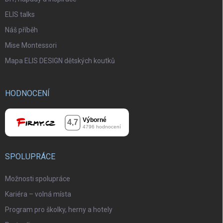
ELIS talks
Náš příběh
Mise Montessori
Mapa ELIS DESIGN dětských koutků
HODNOCENÍ
SPOLUPRÁCE
Možnosti spolupráce
Kariéra – volná místa
Program pro školky, herny a hotely