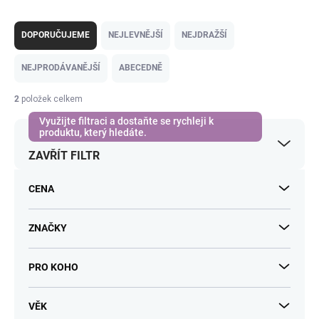
Ř
a
DOPORUČUJEME
NEJLEVNĚJŠÍ
NEJDRAŽŠÍ
z
e
NEJPRODÁVANĚJŠÍ
ABECEDNĚ
n
í
2
položek celkem
p
r
o
ZAVŘÍT FILTR
d
u
k
CENA
t
ů
ZNAČKY
PRO KOHO
VĚK