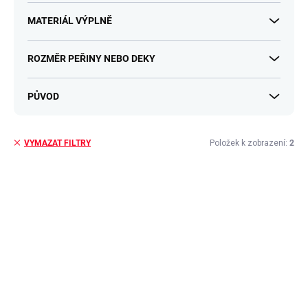
MATERIÁL VÝPLNĚ
ROZMĚR PEŘINY NEBO DEKY
PŮVOD
Položek k zobrazení:
2
VYMAZAT FILTRY
V
ý
p
i
s
p
r
o
d
u