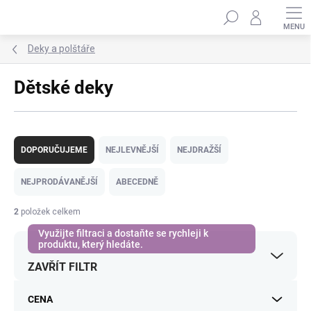
Přejít
Hledat
na
obsah
Deky a polštáře
Dětské deky
Ř
a
DOPORUČUJEME
NEJLEVNĚJŠÍ
NEJDRAŽŠÍ
z
e
NEJPRODÁVANĚJŠÍ
ABECEDNĚ
n
í
2
položek celkem
p
r
o
ZAVŘÍT FILTR
d
u
k
CENA