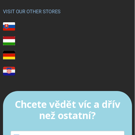
VISIT OUR OTHER STORES
Chcete vědět víc a dřív
než ostatní?