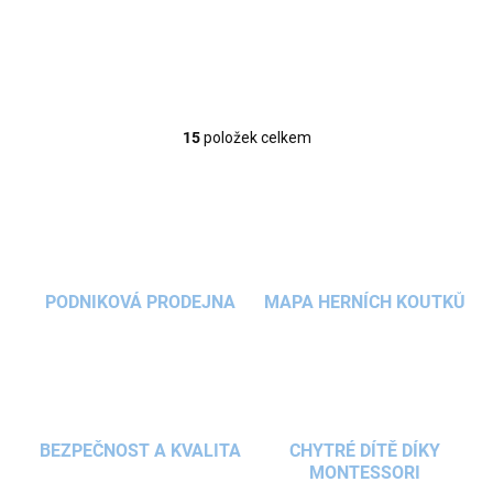
motoriky a fantazie dětí....
15
položek celkem
O
v
l
á
d
a
c
í
PODNIKOVÁ PRODEJNA
MAPA HERNÍCH KOUTKŮ
p
r
v
k
y
v
ý
BEZPEČNOST A KVALITA
CHYTRÉ DÍTĚ DÍKY
p
MONTESSORI
i