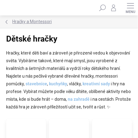
Přejít
Hledat
na
obsah
Hračky a Montessori
Dětské hračky
Hračky, které děti baví a zároveň je přirozeně vedou k objevování
světa. Vybíráme takové, které mají smysl, jsou vyrobené z
kvalitních a šetrných materiálů a vydrží roky dětského hraní.
Najdete u nás pečlivě vybrané dřevěné hračky, montessori
pomůcky,
stavebnice
,
kuchyňky
, vláčky,
kreativní sady
i hry na
profese. Vybírat můžete podle věku dítěte, oblíbené aktivity nebo
místa, kde si bude hrát – doma,
na zahradě
i na cestách. Protože
každá hra je zároveň příležitostí učit se, tvořit a růst. ✨