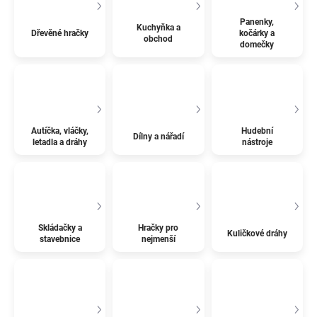
Panenky,
Kuchyňka a
Dřevěné hračky
kočárky a
obchod
domečky
Autíčka, vláčky,
Hudební
Dílny a nářadí
letadla a dráhy
nástroje
Skládačky a
Hračky pro
Kuličkové dráhy
stavebnice
nejmenší