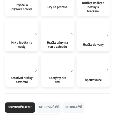
Kufříky, košíky a
Plyšáci a
Hry na profese
boxíky s
plyšové hračky
hračkami
Hry a hračky na
Hračky a hry na
Hračky do vany
cesty
ven a zahradu
Kreativní hračky
Kostýmy pro
Šperkovnice
a tvoření
děti
Ř
a
DOPORUČUJEME
NEJLEVNĚJŠÍ
NEJDRAŽŠÍ
z