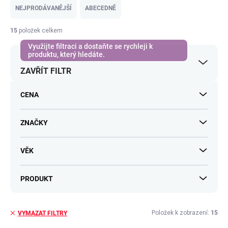
e
NEJPRODÁVANĚJŠÍ
ABECEDNĚ
n
í
15
položek celkem
p
r
o
ZAVŘÍT FILTR
d
u
k
CENA
t
ů
ZNAČKY
VĚK
PRODUKT
Položek k zobrazení:
15
VYMAZAT FILTRY