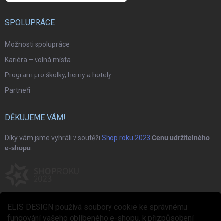
SPOLUPRÁCE
Možnosti spolupráce
Kariéra – volná místa
Program pro školky, herny a hotely
Partneři
DĚKUJEME VÁM!
Díky vám jsme vyhráli v soutěži
Shop roku 2023
Cenu udržitelného
e-shopu
.
ELIS DESIGN používá soubory cookie ke správnému
fungování vašeho oblíbeného e-shopu, k přizpůsobení