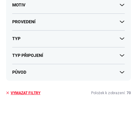
MOTIV
PROVEDENÍ
TYP
TYP PŘIPOJENÍ
PŮVOD
Položek k zobrazení:
70
VYMAZAT FILTRY
V
ý
p
i
s