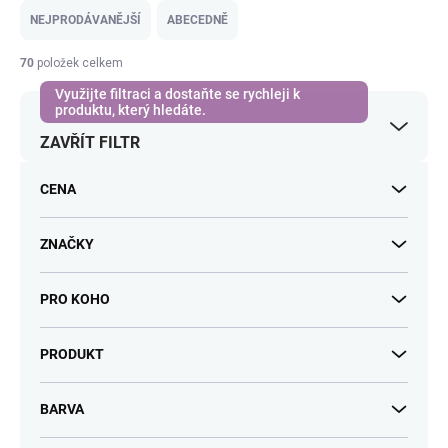
e
NEJPRODÁVANĚJŠÍ
ABECEDNĚ
n
í
70
položek celkem
p
r
o
ZAVŘÍT FILTR
d
u
k
CENA
t
ů
ZNAČKY
PRO KOHO
PRODUKT
BARVA