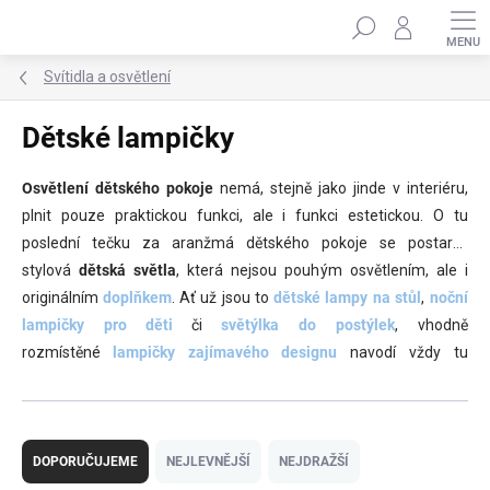
Přejít
Hledat
na
obsah
Svítidla a osvětlení
Dětské lampičky
Osvětlení dětského pokoje
nemá, stejně jako jinde v interiéru,
plnit pouze praktickou funkci, ale i funkci estetickou. O tu
poslední tečku za aranžmá dětského pokoje se postarají
stylová
dětská světla
, která nejsou pouhým osvětlením, ale i
originálním
doplňkem
. Ať už jsou to
dětské lampy na stůl
,
noční
lampičky pro děti
či
světýlka do postýlek
, vhodně
rozmístěné
lampičky zajímavého designu
navodí vždy tu
požadovanou atmosféru.
Ř
a
DOPORUČUJEME
NEJLEVNĚJŠÍ
NEJDRAŽŠÍ
z