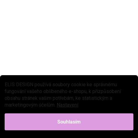
Silikonová lampička v designu roztomilého medvídka s praktickým
dálkovým ovládáním bude dětem úžasným společníkem nejen při
usínání. Dotyková lampička perfektně osvítí...
ELIS DESIGN používá soubory cookie ke správnému
fungování vašeho oblíbeného e-shopu, k přizpůsobení
obsahu stránek vašim potřebám, ke statistickým a
marketingovým účelům.
Nastavení
Souhlasím