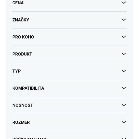
k
CENA
t
ů
ZNAČKY
PRO KOHO
PRODUKT
TYP
KOMPATIBILITA
NOSNOST
ROZMĚR