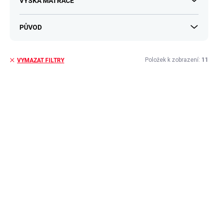
VÝŠKA MATRACE
PŮVOD
Položek k zobrazení:
11
VYMAZAT FILTRY
V
ý
p
i
s
p
r
o
d
u
k
t
ů