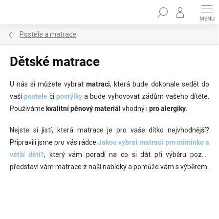
Přejít
Hledat
na
obsah
Postele a matrace
Dětské matrace
U nás si můžete vybrat
matraci
, která bude dokonale sedět do
vaší
postele
či
postýlky
a bude vyhovovat zádům vašeho dítěte.
Používáme
kvalitní pěnový materiál
vhodný i
pro alergiky
.
Nejste si jistí, která matrace je pro vaše dítko nejvhodnější?
Připravili jsme pro vás rádce
Jakou vybrat matraci pro miminko a
větší děti?
, který vám poradí na co si dát při výběru pozor,
představí vám matrace z naší nabídky a pomůže vám s výběrem.