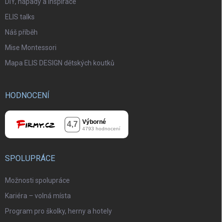
DIY, nápady a inspirace
ELIS talks
Náš příběh
Mise Montessori
Mapa ELIS DESIGN dětských koutků
HODNOCENÍ
SPOLUPRÁCE
Možnosti spolupráce
Kariéra – volná místa
Program pro školky, herny a hotely