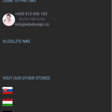
í
JSME TU PRO VÁS
+420 513 036 103
(Po-Pá: 8:00-16:00)
info@elisdesign.cz
SLEDUJTE NÁS
VISIT OUR OTHER STORES