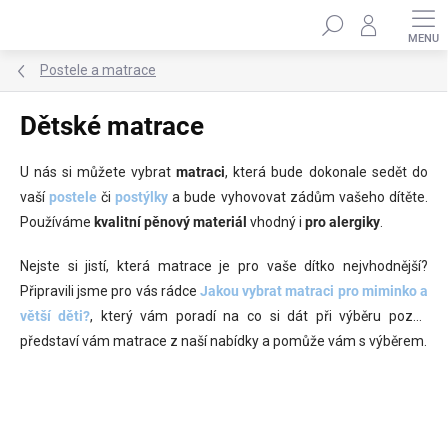
Přejít
Hledat
na
obsah
Postele a matrace
Dětské matrace
U nás si můžete vybrat
matraci
, která bude dokonale sedět do
vaší
postele
či
postýlky
a bude vyhovovat zádům vašeho dítěte.
Používáme
kvalitní pěnový materiál
vhodný i
pro alergiky
.
Nejste si jistí, která matrace je pro vaše dítko nejvhodnější?
Připravili jsme pro vás rádce
Jakou vybrat matraci pro miminko a
větší děti?
, který vám poradí na co si dát při výběru pozor,
představí vám matrace z naší nabídky a pomůže vám s výběrem.