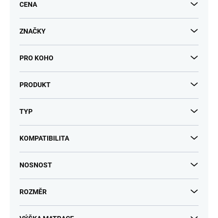
k
CENA
t
ů
ZNAČKY
PRO KOHO
PRODUKT
TYP
KOMPATIBILITA
NOSNOST
ROZMĚR