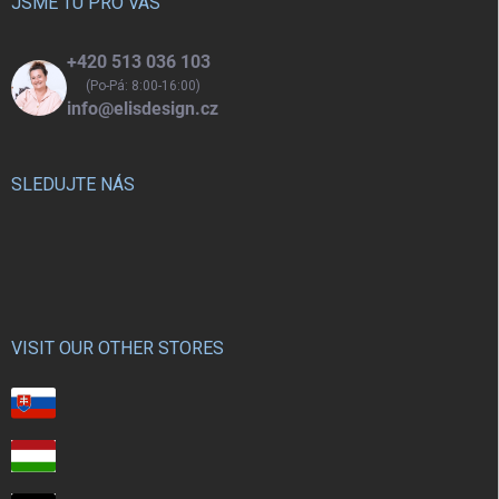
í
JSME TU PRO VÁS
+420 513 036 103
(Po-Pá: 8:00-16:00)
info@elisdesign.cz
SLEDUJTE NÁS
VISIT OUR OTHER STORES