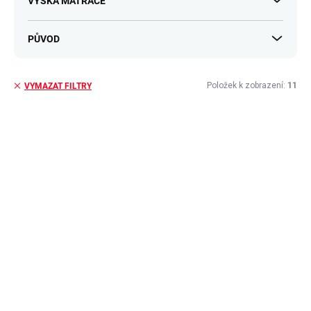
VÝŠKA MATRACE
PŮVOD
Položek k zobrazení:
11
VYMAZAT FILTRY
V
ý
p
i
s
p
r
o
d
u
k
t
ů