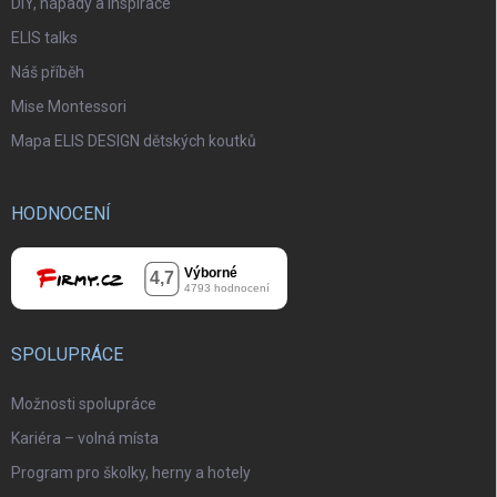
DIY, nápady a inspirace
ELIS talks
Náš příběh
Mise Montessori
Mapa ELIS DESIGN dětských koutků
HODNOCENÍ
SPOLUPRÁCE
Možnosti spolupráce
Kariéra – volná místa
Program pro školky, herny a hotely