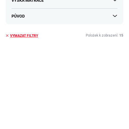
VÝŠKA MATRACE
PŮVOD
Položek k zobrazení:
15
VYMAZAT FILTRY
V
ý
p
i
s
p
r
o
d
u
k
t
ů