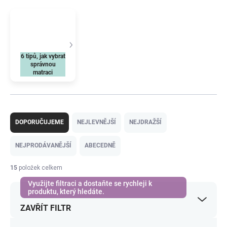
6 tipů, jak vybrat
správnou
matraci
Ř
a
DOPORUČUJEME
NEJLEVNĚJŠÍ
NEJDRAŽŠÍ
z
e
NEJPRODÁVANĚJŠÍ
ABECEDNĚ
n
í
15
položek celkem
p
r
o
ZAVŘÍT FILTR
d
u