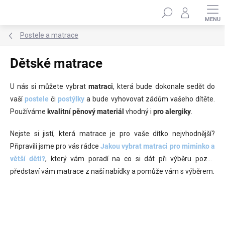
Přejít
Hledat
na
obsah
Postele a matrace
Dětské matrace
U nás si můžete vybrat
matraci
, která bude dokonale sedět do
vaší
postele
či
postýlky
a bude vyhovovat zádům vašeho dítěte.
Používáme
kvalitní pěnový materiál
vhodný i
pro alergiky
.
Nejste si jistí, která matrace je pro vaše dítko nejvhodnější?
Připravili jsme pro vás rádce
Jakou vybrat matraci pro miminko a
větší děti?
, který vám poradí na co si dát při výběru pozor,
představí vám matrace z naší nabídky a pomůže vám s výběrem.