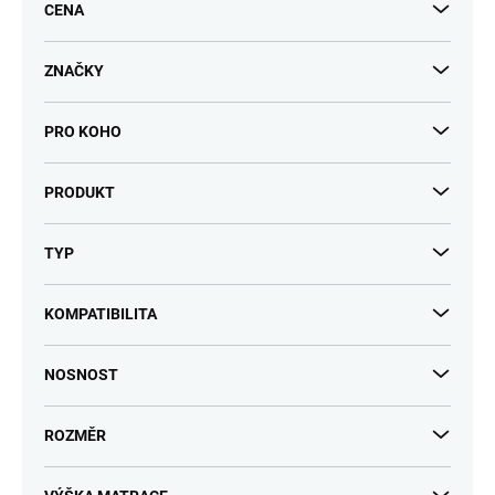
k
CENA
t
ů
ZNAČKY
PRO KOHO
PRODUKT
TYP
KOMPATIBILITA
NOSNOST
ROZMĚR