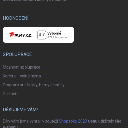
HODNOCENÍ
SPOLUPRÁCE
Možnosti spolupráce
Kariéra – volná místa
Program pro školky, herny a hotely
Partneři
DĚKUJEME VÁM!
Díky vám jsme vyhráli v soutěži
Shop roku 2023
Cenu udržitelného
e-shopu
.