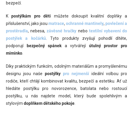
bezpečí.
K
postýlkám pro děti
můžete dokoupit kvalitní doplňky a
příslušenství, jako jsou
matrace
,
ochranné mantinely
,
povlečení a
prostěradla
, nebesa,
závěsné hračky
nebo
textilní vybavení do
postýlek a kočárků
. Tyto produkty zvyšují pohodlí dítěte,
podporují
bezpečný spánek
a vytvářejí
útulný prostor pro
miminko
.
Díky praktickým funkcím, odolným materiálům a promyšlenému
designu jsou naše
postýlky
pro nejmenší
ideální volbou pro
rodiče, kteří chtějí kombinovat kvalitu, bezpečí a estetiku. Ať už
hledáte postýlku pro novorozence, batolata nebo rostoucí
postýlku, u nás najdete model, který bude spolehlivým a
stylovým
doplňkem dětského pokoje
.