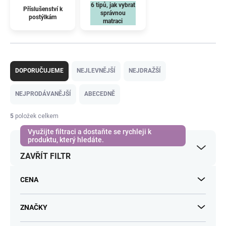
6 tipů, jak vybrat
Příslušenství k
správnou
postýlkám
matraci
Ř
a
DOPORUČUJEME
NEJLEVNĚJŠÍ
NEJDRAŽŠÍ
z
e
NEJPRODÁVANĚJŠÍ
ABECEDNĚ
n
í
5
položek celkem
p
r
o
ZAVŘÍT FILTR
d
u
k
CENA
t
ů
ZNAČKY