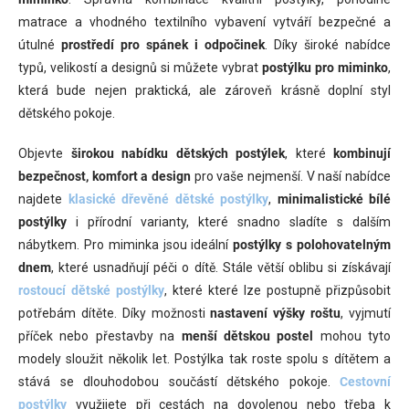
d
matrace a vhodného textilního vybavení vytváří bezpečné a
a
c
útulné
prostředí pro spánek i odpočinek
. Díky široké nabídce
í
typů, velikostí a designů si můžete vybrat
postýlku pro miminko
,
p
která bude nejen praktická, ale zároveň krásně doplní styl
r
v
dětského pokoje.
k
y
Objevte
širokou nabídku dětských postýlek
, které
kombinují
v
bezpečnost, komfort a design
pro vaše nejmenší. V naší nabídce
ý
p
najdete
klasické dřevěné dětské postýlky
,
minimalistické bílé
i
postýlky
i přírodní varianty, které snadno sladíte s dalším
s
nábytkem. Pro miminka jsou ideální
postýlky s polohovatelným
u
dnem
, které usnadňují péči o dítě. Stále větší oblibu si získávají
rostoucí dětské postýlky
, které které lze postupně přizpůsobit
potřebám dítěte. Díky možnosti
nastavení výšky roštu
, vyjmutí
příček nebo přestavby na
menší dětskou postel
mohou tyto
modely sloužit několik let. Postýlka tak roste spolu s dítětem a
stává se dlouhodobou součástí dětského pokoje.
Cestovní
postýlky
využijete při cestách na dovolenou nebo třeba k