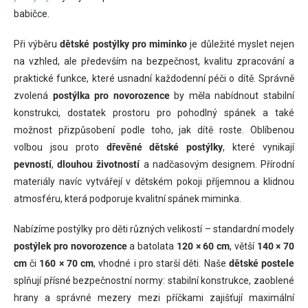
babičce.
Při výběru
dětské postýlky pro miminko
je důležité myslet nejen
na vzhled, ale především na bezpečnost, kvalitu zpracování a
praktické funkce, které usnadní každodenní péči o dítě. Správně
zvolená
postýlka pro novorozence
by měla nabídnout stabilní
konstrukci, dostatek prostoru pro pohodlný spánek a také
možnost přizpůsobení podle toho, jak dítě roste. Oblíbenou
volbou jsou proto
dřevěné dětské postýlky
, které vynikají
pevností
,
dlouhou životností
a nadčasovým designem. Přírodní
materiály navíc vytvářejí v dětském pokoji příjemnou a klidnou
atmosféru, která podporuje kvalitní spánek miminka.
Nabízíme postýlky pro děti různých velikostí – standardní modely
postýlek pro novorozence
a batolata
120 × 60 cm
, větší
140 × 70
cm
či
160 × 70 cm
, vhodné i pro starší děti. Naše
dětské postele
splňují přísné bezpečnostní normy: stabilní konstrukce, zaoblené
hrany a správné mezery mezi příčkami zajišťují maximální