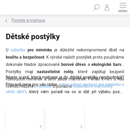
Přejít
Hledat
na
obsah
Postele a matrace
Dětské postýlky
U
nábytku
pro miminka
je důležité nekompromisně dbát na
kvalitu a bezpečnost
. K výrobě našich postýlek proto používáme
dokonale hladce zpracované
borové dřevo
a
ekologické barvy
.
Postýlky mají
nastavitelné rošty
, které zajišťují bezpečí
Nejste si jistí, která matrace je do dětské postýlky nejvhodnější?
rostoucích miminek a šetří záda maminek. Pořídit k nim u nás
Připravili jsme pro vás rádce
Jakou vybrat matraci pro miminko a
rovnou můžete i
matrace
či půvabné
copánkové mantinely
.
větší děti?
, který vám poradí na co si dát při výběru pozor,
představí vám matrace z naší nabídky a pomůže vám s
výběrem.