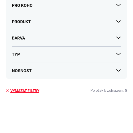
PRO KOHO
PRODUKT
BARVA
TYP
NOSNOST
Položek k zobrazení:
5
VYMAZAT FILTRY
V
ý
p
i
s