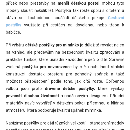
příček nebo přestavby na
menší dětskou postel
mohou tyto
modely sloužit několik let. Postýlka tak roste spolu s dítětem a
stává se dlouhodobou součástí dětského pokoje.
Cestovní
postýlky
využijete při cestách na dovolenou nebo třeba k
babičce.
Při výběru
dětské postýlky pro miminko
je důležité myslet nejen
na vzhled, ale především na bezpečnost, kvalitu zpracování a
praktické funkce, které usnadní každodenní péči o dítě. Správně
zvolená
postýlka pro novorozence
by měla nabídnout stabilní
konstrukci, dostatek prostoru pro pohodlný spánek a také
možnost přizpůsobení podle toho, jak dítě roste. Oblíbenou
volbou jsou proto
dřevěné dětské postýlky
, které vynikají
pevností
,
dlouhou životností
a nadčasovým designem. Přírodní
materiály navíc vytvářejí v dětském pokoji příjemnou a klidnou
atmosféru, která podporuje kvalitní spánek miminka.
Nabízíme postýlky pro děti různých velikostí – standardní modely