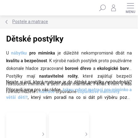
Přejít
Hledat
na
obsah
Postele a matrace
Dětské postýlky
U
nábytku
pro miminka
je důležité nekompromisně dbát na
kvalitu a bezpečnost
. K výrobě našich postýlek proto používáme
dokonale hladce zpracované
borové dřevo
a
ekologické barvy
.
Postýlky mají
nastavitelné rošty
, které zajišťují bezpečí
Nejste si jistí, která matrace je do dětské postýlky nejvhodnější?
rostoucích miminek a šetří záda maminek. Pořídit k nim u nás
Připravili jsme pro vás rádce
Jakou vybrat matraci pro miminko a
rovnou můžete i
matrace
či půvabné
copánkové mantinely
.
větší děti?
, který vám poradí na co si dát při výběru pozor,
představí vám matrace z naší nabídky a pomůže vám s
výběrem.