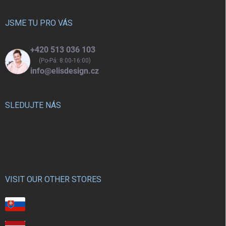
a
t
í
JSME TU PRO VÁS
+420 513 036 103
(Po-Pá: 8:00-16:00)
info@elisdesign.cz
SLEDUJTE NÁS
VISIT OUR OTHER STORES