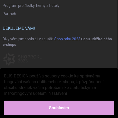
Program pro školky, herny a hotely
Partneři
DĚKUJEME VÁM!
Díky vám jsme vyhráli v soutěži
Shop roku 2023
Cenu udržitelného
e-shopu
.
ELIS DESIGN používá soubory cookie ke správnému
fungování vašeho oblíbeného e-shopu, k přizpůsobení
obsahu stránek vašim potřebám, ke statistickým a
marketingovým účelům.
Nastavení
Copyright 2026
ELIS DESIGN
. Všechna práva vyhrazena.
Upravit nastavení
cookies
Souhlasím
Vytvořil Shoptet Premium