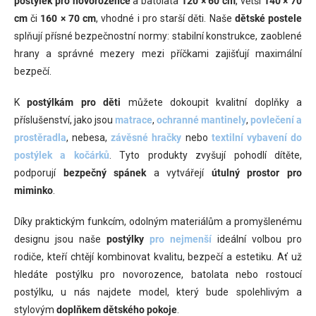
postýlek pro novorozence
a batolata
120 × 60 cm
, větší
140 × 70
cm
či
160 × 70 cm
, vhodné i pro starší děti. Naše
dětské postele
splňují přísné bezpečnostní normy: stabilní konstrukce, zaoblené
hrany a správné mezery mezi příčkami zajišťují maximální
bezpečí.
K
postýlkám pro děti
můžete dokoupit kvalitní doplňky a
příslušenství, jako jsou
matrace
,
ochranné mantinely
,
povlečení a
prostěradla
, nebesa,
závěsné hračky
nebo
textilní vybavení do
postýlek a kočárků
. Tyto produkty zvyšují pohodlí dítěte,
podporují
bezpečný spánek
a vytvářejí
útulný prostor pro
miminko
.
Díky praktickým funkcím, odolným materiálům a promyšlenému
designu jsou naše
postýlky
pro nejmenší
ideální volbou pro
rodiče, kteří chtějí kombinovat kvalitu, bezpečí a estetiku. Ať už
hledáte postýlku pro novorozence, batolata nebo rostoucí
postýlku, u nás najdete model, který bude spolehlivým a
stylovým
doplňkem dětského pokoje
.