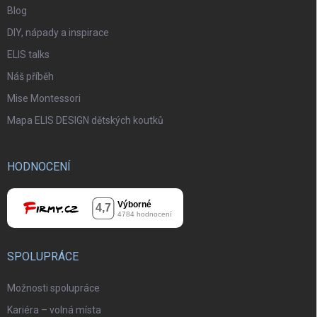
Blog
DIY, nápady a inspirace
ELIS talks
Náš příběh
Mise Montessori
Mapa ELIS DESIGN dětských koutků
HODNOCENÍ
SPOLUPRÁCE
Možnosti spolupráce
Kariéra – volná místa