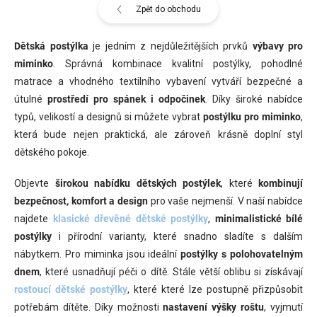
Zpět do obchodu
Dětská postýlka
je jedním z nejdůležitějších prvků
výbavy pro
miminko
. Správná kombinace kvalitní postýlky, pohodlné
matrace a vhodného textilního vybavení vytváří bezpečné a
útulné
prostředí pro spánek i odpočinek
. Díky široké nabídce
typů, velikostí a designů si můžete vybrat
postýlku pro miminko
,
která bude nejen praktická, ale zároveň krásně doplní styl
dětského pokoje.
Objevte
širokou nabídku dětských postýlek
, které
kombinují
bezpečnost, komfort a design
pro vaše nejmenší. V naší nabídce
najdete
klasické dřevěné dětské postýlky
,
minimalistické bílé
postýlky
i přírodní varianty, které snadno sladíte s dalším
nábytkem. Pro miminka jsou ideální
postýlky s polohovatelným
dnem
, které usnadňují péči o dítě. Stále větší oblibu si získávají
rostoucí dětské postýlky
, které které lze postupně přizpůsobit
potřebám dítěte. Díky možnosti
nastavení výšky roštu
, vyjmutí