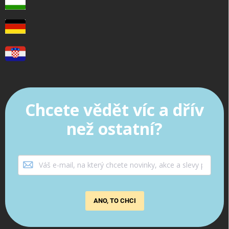
Chcete vědět víc a dřív
než ostatní?
ANO, TO CHCI