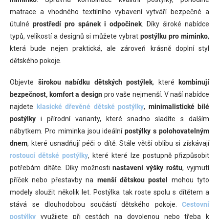
d
matrace a vhodného textilního vybavení vytváří bezpečné a
a
c
útulné
prostředí pro spánek i odpočinek
. Díky široké nabídce
í
typů, velikostí a designů si můžete vybrat
postýlku pro miminko
,
p
která bude nejen praktická, ale zároveň krásně doplní styl
r
v
dětského pokoje.
k
y
Objevte
širokou nabídku dětských postýlek
, které
kombinují
v
bezpečnost, komfort a design
pro vaše nejmenší. V naší nabídce
ý
p
najdete
klasické dřevěné dětské postýlky
,
minimalistické bílé
i
postýlky
i přírodní varianty, které snadno sladíte s dalším
s
nábytkem. Pro miminka jsou ideální
postýlky s polohovatelným
u
dnem
, které usnadňují péči o dítě. Stále větší oblibu si získávají
rostoucí dětské postýlky
, které které lze postupně přizpůsobit
potřebám dítěte. Díky možnosti
nastavení výšky roštu
, vyjmutí
příček nebo přestavby na
menší dětskou postel
mohou tyto
modely sloužit několik let. Postýlka tak roste spolu s dítětem a
stává se dlouhodobou součástí dětského pokoje.
Cestovní
postýlky
využijete při cestách na dovolenou nebo třeba k