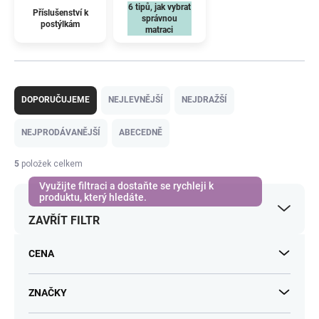
6 tipů, jak vybrat
Příslušenství k
správnou
postýlkám
matraci
Ř
a
DOPORUČUJEME
NEJLEVNĚJŠÍ
NEJDRAŽŠÍ
z
e
NEJPRODÁVANĚJŠÍ
ABECEDNĚ
n
í
5
položek celkem
p
r
o
ZAVŘÍT FILTR
d
u
k
CENA
t
ů
ZNAČKY