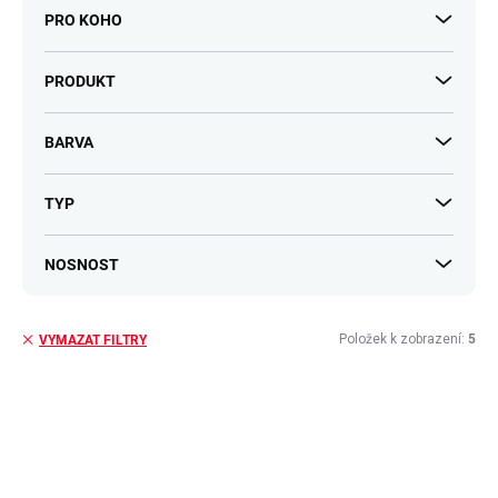
PRO KOHO
PRODUKT
BARVA
TYP
NOSNOST
Položek k zobrazení:
5
VYMAZAT FILTRY
V
ý
p
i
s