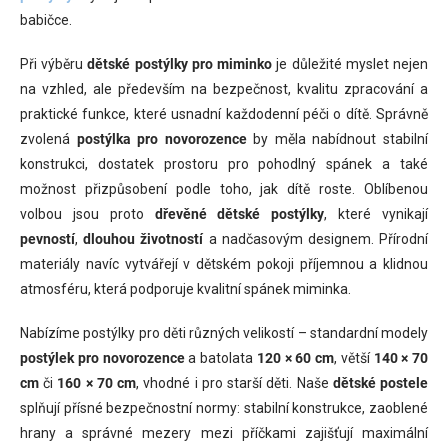
babičce.
Při výběru
dětské postýlky pro miminko
je důležité myslet nejen
na vzhled, ale především na bezpečnost, kvalitu zpracování a
praktické funkce, které usnadní každodenní péči o dítě. Správně
zvolená
postýlka pro novorozence
by měla nabídnout stabilní
konstrukci, dostatek prostoru pro pohodlný spánek a také
možnost přizpůsobení podle toho, jak dítě roste. Oblíbenou
volbou jsou proto
dřevěné dětské postýlky
, které vynikají
pevností
,
dlouhou životností
a nadčasovým designem. Přírodní
materiály navíc vytvářejí v dětském pokoji příjemnou a klidnou
atmosféru, která podporuje kvalitní spánek miminka.
Nabízíme postýlky pro děti různých velikostí – standardní modely
postýlek pro novorozence
a batolata
120 × 60 cm
, větší
140 × 70
cm
či
160 × 70 cm
, vhodné i pro starší děti. Naše
dětské postele
splňují přísné bezpečnostní normy: stabilní konstrukce, zaoblené
hrany a správné mezery mezi příčkami zajišťují maximální