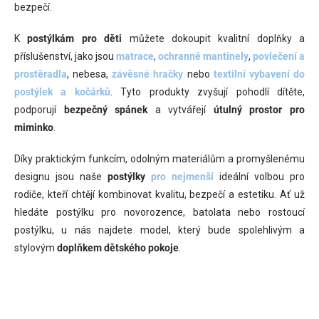
bezpečí.
K
postýlkám pro děti
můžete dokoupit kvalitní doplňky a
příslušenství, jako jsou
matrace
,
ochranné mantinely
,
povlečení a
prostěradla
, nebesa,
závěsné hračky
nebo
textilní vybavení do
postýlek a kočárků
. Tyto produkty zvyšují pohodlí dítěte,
podporují
bezpečný spánek
a vytvářejí
útulný prostor pro
miminko
.
Díky praktickým funkcím, odolným materiálům a promyšlenému
designu jsou naše
postýlky
pro nejmenší
ideální volbou pro
rodiče, kteří chtějí kombinovat kvalitu, bezpečí a estetiku. Ať už
hledáte postýlku pro novorozence, batolata nebo rostoucí
postýlku, u nás najdete model, který bude spolehlivým a
stylovým
doplňkem dětského pokoje
.