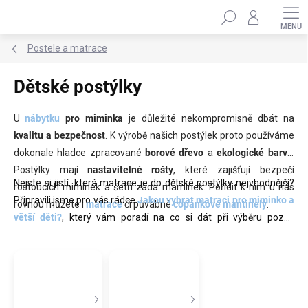
Přejít
Hledat
na
obsah
Postele a matrace
Dětské postýlky
U
nábytku
pro miminka
je důležité nekompromisně dbát na
kvalitu a bezpečnost
. K výrobě našich postýlek proto používáme
dokonale hladce zpracované
borové dřevo
a
ekologické barvy
.
Postýlky mají
nastavitelné rošty
, které zajišťují bezpečí
Nejste si jistí, která matrace je do dětské postýlky nejvhodnější?
rostoucích miminek a šetří záda maminek. Pořídit k nim u nás
Připravili jsme pro vás rádce
Jakou vybrat matraci pro miminko a
rovnou můžete i
matrace
či půvabné
copánkové mantinely
.
větší děti?
, který vám poradí na co si dát při výběru pozor,
představí vám matrace z naší nabídky a pomůže vám s
výběrem.