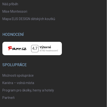
Náš příběh
Mise Montessori
Mapa ELIS DESIGN dětských koutků
HODNOCENÍ
SPOLUPRÁCE
Možnosti spolupráce
Kariéra – volná místa
Program pro školky, herny a hotely
Partneři