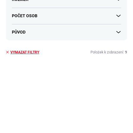
POČET OSOB
PŮVOD
Položek k zobrazení:
9
VYMAZAT FILTRY
V
ý
p
i
s
p
r
o
d
u
k