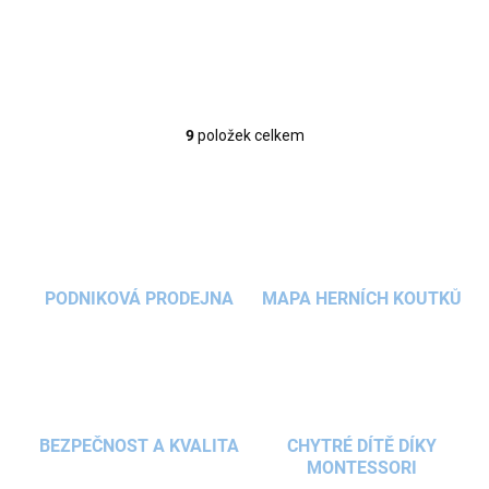
těm nejnáročnějším podmínkám. Přes den v domečkové...
9
položek celkem
O
v
l
á
d
a
c
í
PODNIKOVÁ PRODEJNA
MAPA HERNÍCH KOUTKŮ
p
r
v
k
y
v
ý
BEZPEČNOST A KVALITA
CHYTRÉ DÍTĚ DÍKY
p
MONTESSORI
i