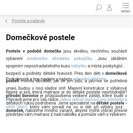
Přejít
Hledat
na
obsah
Postele a palandy
Domečkové postele
Postele v podobě domečku
jsou skvělou, neotřelou součástí
vybavení
moderního dětského pokojíčku
. Jsou ideálním
spojením nepostradatelného kusu
nábytku
a místa poskytujícího
bezpečí a podněty dětské hravosti. Přes den děti v
domečkové
Podrobnosti a tipy najdete v našem
průvodci výběrem
.
posteli
mohou dovádět, jak se jim zlíbí, a jakmile se potřebně
unaví, budou v noci sladce snít. Masivní konstrukce z výběrové
Nejste si jistí, která matrace je do dětské postele nejvhodnější?
přírodní borovice
je přizpůsobena veškeré zátěži, které bude v
Připravili jsme pro vás rádce
Jakou vybrat matraci pro miminko a
dětských rukou podrobena. Jsme specialisté na
dětské postele -
větší děti?
, který vám poradí na co si dát při výběru pozor,
domeček
, nabízíme mnoho variant, abyste mohli vybrat přesně
představí vám matrace z naší nabídky a pomůže vám s výběrem.
dle vašich představ a vkusu.