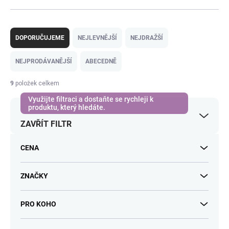
Ř
a
DOPORUČUJEME
NEJLEVNĚJŠÍ
NEJDRAŽŠÍ
z
e
NEJPRODÁVANĚJŠÍ
ABECEDNĚ
n
í
9
položek celkem
p
r
o
ZAVŘÍT FILTR
d
u
k
CENA
t
ů
ZNAČKY
PRO KOHO