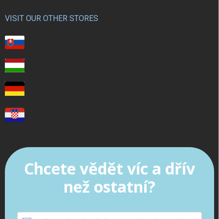
VISIT OUR OTHER STORES
Chcete vědět víc a dřív
než ostatní?