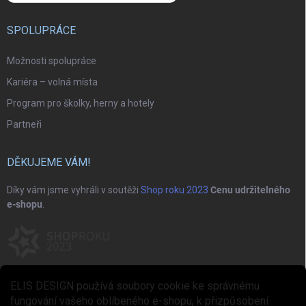
SPOLUPRÁCE
Možnosti spolupráce
Kariéra – volná místa
Program pro školky, herny a hotely
Partneři
DĚKUJEME VÁM!
Díky vám jsme vyhráli v soutěži
Shop roku 2023
Cenu udržitelného
e-shopu
.
ELIS DESIGN používá soubory cookie ke správnému
fungování vašeho oblíbeného e-shopu, k přizpůsobení