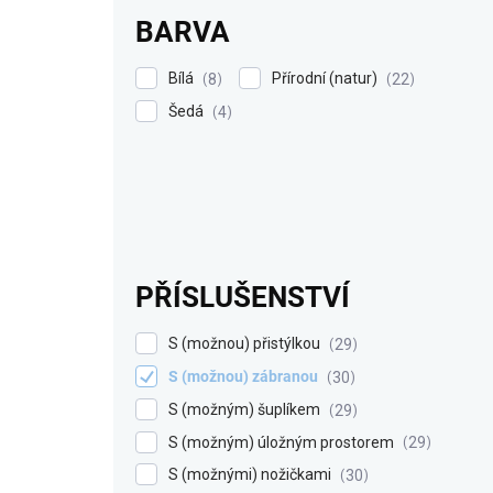
BARVA
Bílá
Přírodní (natur)
8
22
Šedá
4
PŘÍSLUŠENSTVÍ
S (možnou) přistýlkou
29
S (možnou) zábranou
30
S (možným) šuplíkem
29
S (možným) úložným prostorem
29
S (možnými) nožičkami
30