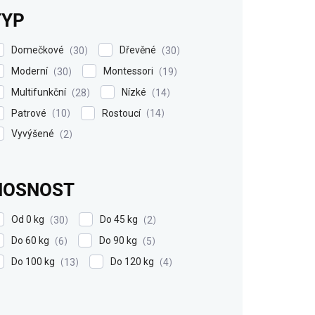
TYP
Domečkové
Dřevěné
30
30
Moderní
Montessori
30
19
Multifunkční
Nízké
28
14
Patrové
Rostoucí
10
14
Vyvýšené
2
NOSNOST
Od 0 kg
Do 45 kg
30
2
Do 60 kg
Do 90 kg
6
5
Do 100 kg
Do 120 kg
13
4