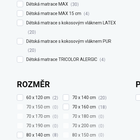
Dětská matrace MAX
30
Dětská matrace MAX 15 cm
4
Dětská matrace s kokosovým vláknem LATEX
20
Dětská matrace s kokosovým vláknem PUR
20
Dětská matrace TRICOLOR ALERGIC
4
ROZMĚR
60 x 120 cm
70 x 140 cm
2
20
70 x 150 cm
70 x 160 cm
0
18
70 x 170 cm
70 x 180 cm
0
0
70 x 190 cm
70 x 200 cm
0
0
80 x 140 cm
80 x 150 cm
8
0