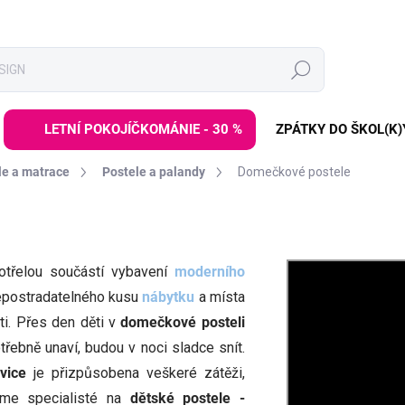
Hledat
LETNÍ POKOJÍČKOMÁNIE - 30 %
ZPÁTKY DO ŠKOL(K)
le a matrace
Postele a palandy
Domečkové postele
otřelou součástí vybavení
moderního
nepostradatelného kusu
nábytku
a místa
ti. Přes den děti v
domečkové posteli
třebně unaví, budou v noci sladce snít.
vice
je přizpůsobena veškeré zátěži,
sme specialisté na
dětské postele -