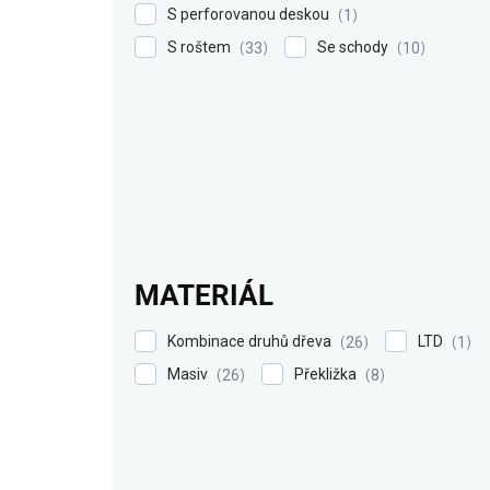
S perforovanou deskou
1
S roštem
Se schody
33
10
MATERIÁL
Kombinace druhů dřeva
LTD
26
1
Masiv
Překližka
26
8