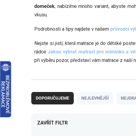
domeček
, nabízíme mnoho variant, abyste moh
vkusu.
Podrobnosti a tipy najdete v našem
průvodci v
Nejste si jistí, která matrace je do dětské poste
rádce
Jakou vybrat matraci pro miminko a vět
při výběru pozor, představí vám matrace z naší
Ř
a
DOPORUČUJEME
NEJLEVNĚJŠÍ
NEJDRA
z
e
n
í
ZAVŘÍT FILTR
p
r