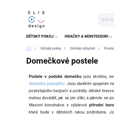
Přejít
na
obsah
DĚTSKÝ POKOJ
HRAČKY A MONTESSORI
Domů
Dětský pokoj
Dětský nábytek
Poste
Domečkové postele
Postele v podobě domečku
jsou skvělou, ne
dětského pokojíčku
. Jsou ideálním spojením 
poskytujícího bezpečí a podněty dětské hravos
mohou dovádět, jak se jim zlíbí, a jakmile se po
Masivní konstrukce z výběrové
přírodní boro
které bude v dětských rukou podrobena. J