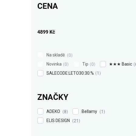
CENA
o
d
u
k
4899
Kč
t
ů
Na skladě
0
Novinka
Tip
★★★ Basic
0
0
SALECODE:LETO30:30:%
1
ZNAČKY
ADEKO
Bellamy
8
1
ELIS DESIGN
21