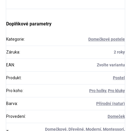
Doplňkové parametry
Kategorie
:
Domečkové postele
Záruka
:
2 roky
EAN
:
Zvolte variantu
Produkt
:
Postel
Pro koho
:
Pro holky
,
Pro kluky
Barva
:
Přírodní (natur)
Provedení
:
Domeček
Domečkové
,
Dřevěné
,
Moderní
,
Montessori
,