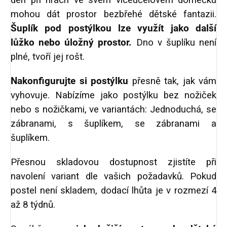
den při hrách ve svém víceúčelovém domečku
mohou dát prostor bezbřehé dětské fantazii.
Šuplík pod postýlkou lze využít jako další
lůžko nebo úložný prostor.
Dno v šuplíku není
plné, tvoří jej rošt.
Nakonfigurujte si postýlku
přesně tak, jak vám
vyhovuje.
Nabízíme jako postýlku bez nožiček
nebo s nožičkami, ve variantách: Jednoduchá, se
zábranami, s šuplíkem, se zábranami a
šuplíkem.
Přesnou skladovou dostupnost zjistíte při
navolení variant dle vašich požadavků. Pokud
postel není skladem, dodací lhůta je v rozmezí 4
až 8 týdnů.