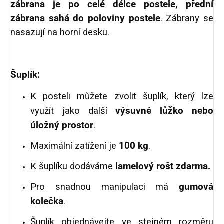
zábrana je po celé délce postele, přední
zábrana sahá do poloviny postele
. Zábrany se
nasazují na horní desku.
Šuplík:
K posteli můžete zvolit šuplík, který lze
využít jako další
výsuvné lůžko nebo
úložný prostor
.
Maximální zatížení je
100 kg
.
K šuplíku dodáváme
lamelový rošt zdarma.
Pro snadnou manipulaci má
gumová
kolečka
.
Šuplík objednávejte ve stejném rozměru