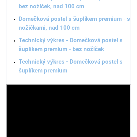
bez nožiček, nad 100 cm
Domečková postel s šuplíkem premium - s
nožičkami, nad 100 cm
Technický výkres - Domečková postel s
šuplíkem premium - bez nožiček
Technický výkres - Domečková postel s
šuplíkem premium