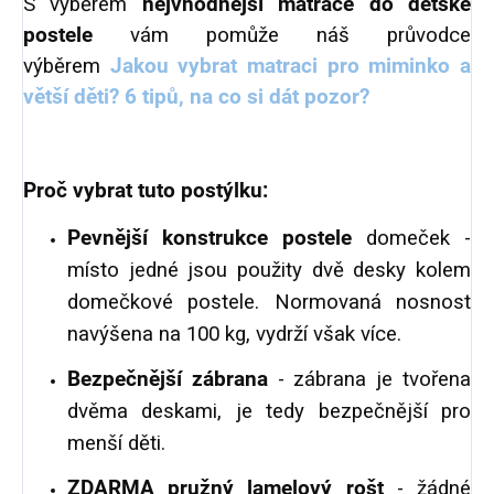
S výběrem
nejvhodnější matrace do dětské
postele
vám pomůže náš průvodce
výběrem
Jakou vybrat matraci pro miminko a
větší děti? 6 tipů, na co si dát pozor?
Proč vybrat tuto postýlku:
Pevnější konstrukce postele
domeček -
místo jedné jsou použity dvě desky kolem
domečkové postele. Normovaná nosnost
navýšena na 100 kg, vydrží však více.
Bezpečnější zábrana
- zábrana je tvořena
dvěma deskami, je tedy bezpečnější pro
menší děti.
ZDARMA pružný lamelový rošt
- žádné