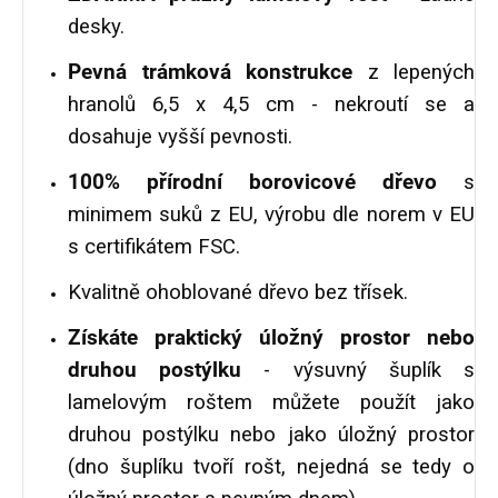
desky.
Pevná trámková konstrukce
z lepených
hranolů 6,5 x 4,5 cm - nekroutí se a
dosahuje vyšší pevnosti.
100% přírodní borovicové dřevo
s
minimem suků z EU, výrobu dle norem v EU
s certifikátem FSC.
Kvalitně ohoblované dřevo bez třísek.
Získáte praktický úložný prostor nebo
druhou postýlku
- výsuvný šuplík s
lamelovým roštem můžete použít jako
druhou postýlku nebo jako úložný prostor
(dno šuplíku tvoří rošt, nejedná se tedy o