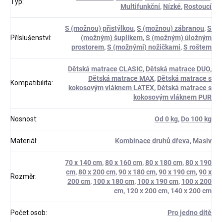
Typ
:
Multifunkční
,
Nízké
,
Rostoucí
S (možnou) přistýlkou
,
S (možnou) zábranou
,
S
Příslušenství
:
(možným) šuplíkem
,
S (možným) úložným
prostorem
,
S (možnými) nožičkami
,
S roštem
Dětská matrace CLASIC
,
Dětská matrace DUO
,
Dětská matrace MAX
,
Dětská matrace s
Kompatibilita
:
kokosovým vláknem LATEX
,
Dětská matrace s
kokosovým vláknem PUR
Nosnost
:
Od 0 kg
,
Do 100 kg
Materiál
:
Kombinace druhů dřeva
,
Masiv
70 x 140 cm
,
80 x 160 cm
,
80 x 180 cm
,
80 x 190
cm
,
80 x 200 cm
,
90 x 180 cm
,
90 x 190 cm
,
90 x
Rozměr
:
200 cm
,
100 x 180 cm
,
100 x 190 cm
,
100 x 200
cm
,
120 x 200 cm
,
140 x 200 cm
Počet osob
:
Pro jedno dítě