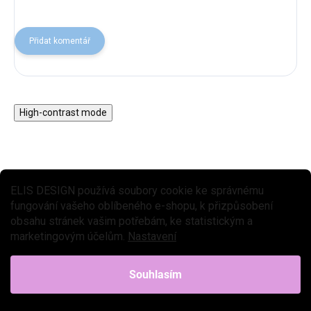
Přidat komentář
High-contrast mode
ELIS DESIGN používá soubory cookie ke správnému
fungování vašeho oblíbeného e-shopu, k přizpůsobení
obsahu stránek vašim potřebám, ke statistickým a
marketingovým účelům.
Nastavení
Souhlasím
Magnetická stavebnice
Motorický stolek s
EliFix Travel - 100 ks
vláčkem a aktivitami