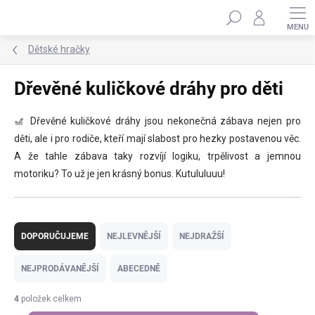
Přejít
Hledat
na
obsah
Dětské hračky
Dřevěné kuličkové dráhy pro děti
🎢 Dřevěné kuličkové dráhy jsou nekonečná zábava nejen pro
děti, ale i pro rodiče, kteří mají slabost pro hezky postavenou věc.
A že tahle zábava taky rozvíjí logiku, trpělivost a jemnou
motoriku? To už je jen krásný bonus. Kutululuuu!
Ř
a
DOPORUČUJEME
NEJLEVNĚJŠÍ
NEJDRAŽŠÍ
z
e
NEJPRODÁVANĚJŠÍ
ABECEDNĚ
n
í
4
položek celkem
p