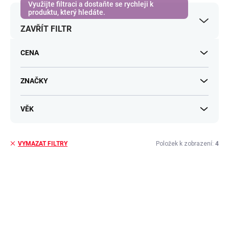
r
o
ZAVŘÍT FILTR
d
u
k
CENA
t
ů
ZNAČKY
VĚK
Položek k zobrazení:
4
VYMAZAT FILTRY
V
ý
p
i
s
p