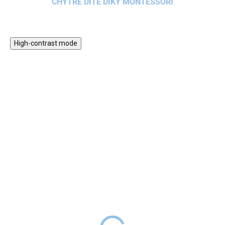
CHYTRÉ DÍTĚ DÍKY MONTESSORI
High-contrast mode
POŠKOZENÁ
HURÁ VEN
KRABICE,
PERFEKTNÍ
NELZE
OBSAH
UPLATNIT
SLEVOVÝ KÓD
Dětský dřevěný zahradní