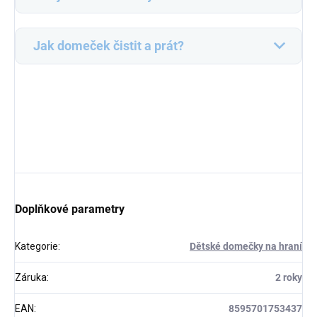
Jak domeček čistit a prát?
Doplňkové parametry
Kategorie
:
Dětské domečky na hraní
Záruka
:
2 roky
EAN
:
8595701753437