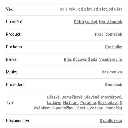
Věk
:
od 1 roku
,
od 2 let
,
od 3 let
,
od 6 let
Umístění
:
Dětský pokoj
,
Herní koutek
Produkt
:
Hrací domeček
Pro koho
:
Pro holky
Barva
:
Bílá
,
Růžová
,
Šedá
,
Vícebarevná
Motiv
:
Bez motivu
Provedení
:
Domeček
Dětské
,
Domečkové
,
Dřevěné
,
Interiérové
,
Typ
:
Látkové
,
Na hraní
,
Pratelné
,
Rozkládací
,
S
okénkem
,
S podložkou
,
V setu
,
Ve tvaru domečku
Příslušenství
:
S podložkou