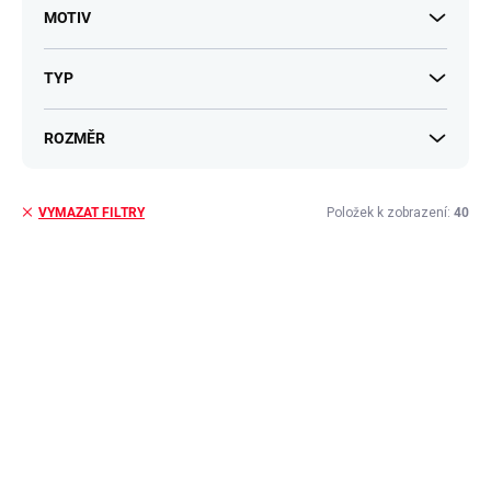
MOTIV
TYP
ROZMĚR
Položek k zobrazení:
40
VYMAZAT FILTRY
V
ý
p
i
s
p
r
o
d
u