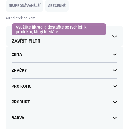
e
NEJPRODÁVANĚJŠÍ
ABECEDNĚ
n
í
40
položek celkem
p
r
o
ZAVŘÍT FILTR
d
u
k
CENA
t
ů
ZNAČKY
PRO KOHO
PRODUKT
BARVA