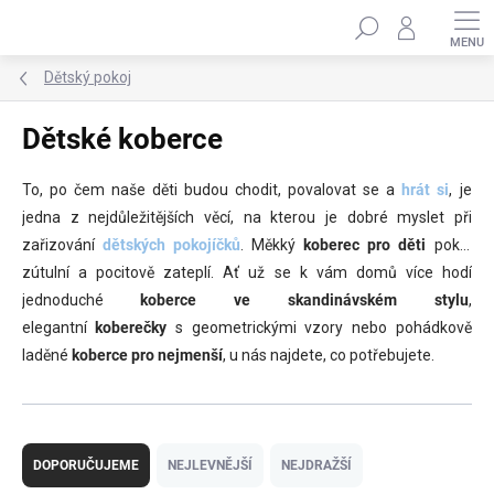
Přejít
Hledat
na
obsah
Dětský pokoj
Dětské koberce
To, po čem naše děti budou chodit, povalovat se a
hrát si
, je
jedna z nejdůležitějších věcí, na kterou je dobré myslet při
zařizování
dětských pokojíčků
. Měkký
koberec pro děti
pokoj
zútulní a pocitově zateplí. Ať už se k vám domů více hodí
jednoduché
koberce ve skandinávském stylu
,
elegantní
koberečky
s geometrickými vzory nebo pohádkově
laděné
koberce pro nejmenší
, u nás najdete, co potřebujete.
Ř
a
DOPORUČUJEME
NEJLEVNĚJŠÍ
NEJDRAŽŠÍ
z