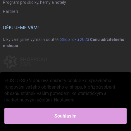
Program pro školky, herny a hotely
Partneři
DĚKUJEME VÁM!
Díky vám jsme vyhráli v soutěži
Shop roku 2023
Cenu udržitelného
e-shopu
.
ELIS DESIGN používá soubory cookie ke správnému
fungování vašeho oblíbeného e-shopu, k přizpůsobení
obsahu stránek vašim potřebám, ke statistickým a
marketingovým účelům.
Nastavení
Copyright 2026
ELIS DESIGN
. Všechna práva vyhrazena.
Upravit nastavení
cookies
Souhlasím
Vytvořil Shoptet Premium