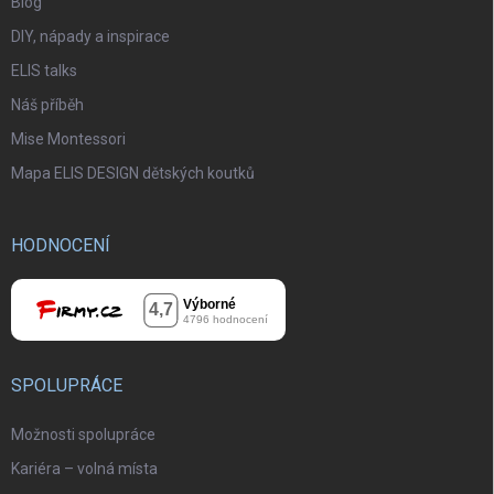
Blog
DIY, nápady a inspirace
ELIS talks
Náš příběh
Mise Montessori
Mapa ELIS DESIGN dětských koutků
HODNOCENÍ
SPOLUPRÁCE
Možnosti spolupráce
Kariéra – volná místa