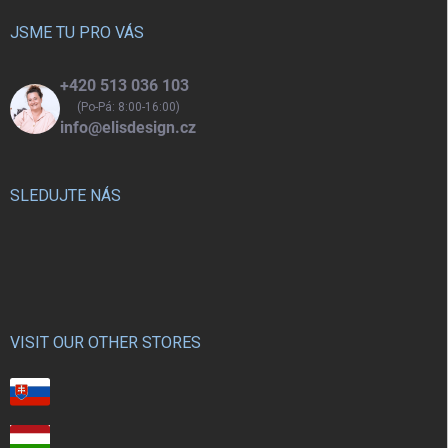
t
í
JSME TU PRO VÁS
+420 513 036 103
(Po-Pá: 8:00-16:00)
info@elisdesign.cz
SLEDUJTE NÁS
VISIT OUR OTHER STORES