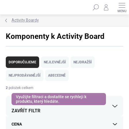
Přejít
Hledat
na
obsah
Activity Boardy
Komponenty k Activity Board
Ř
a
DOPORUČUJEME
NEJLEVNĚJŠÍ
NEJDRAŽŠÍ
z
e
NEJPRODÁVANĚJŠÍ
ABECEDNĚ
n
í
2
položek celkem
p
r
o
ZAVŘÍT FILTR
d
u
k
CENA