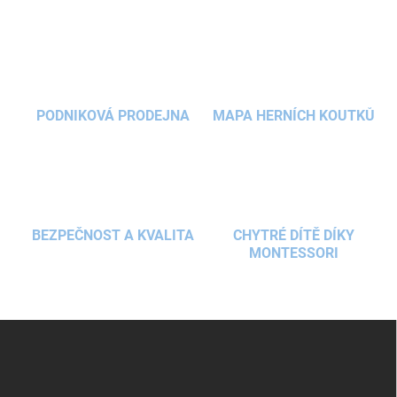
v
l
á
d
a
c
í
PODNIKOVÁ PRODEJNA
MAPA HERNÍCH KOUTKŮ
p
r
v
k
y
v
ý
BEZPEČNOST A KVALITA
CHYTRÉ DÍTĚ DÍKY
p
MONTESSORI
i
s
u
Z
á
p
a