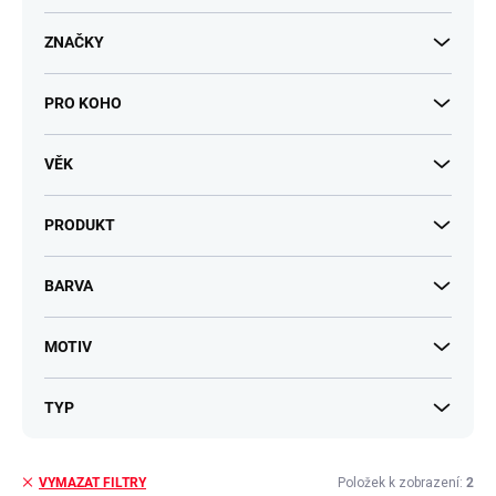
t
ů
ZNAČKY
PRO KOHO
VĚK
PRODUKT
BARVA
MOTIV
TYP
Položek k zobrazení:
2
VYMAZAT FILTRY