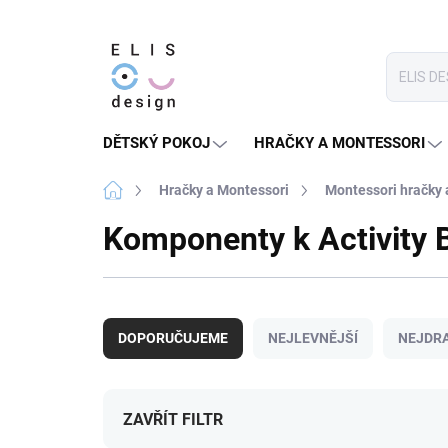
Přejít
na
obsah
DĚTSKÝ POKOJ
HRAČKY A MONTESSORI
Domů
Hračky a Montessori
Montessori hračky
Komponenty k Activity 
Ř
a
DOPORUČUJEME
NEJLEVNĚJŠÍ
NEJDRA
z
e
n
í
ZAVŘÍT FILTR
p