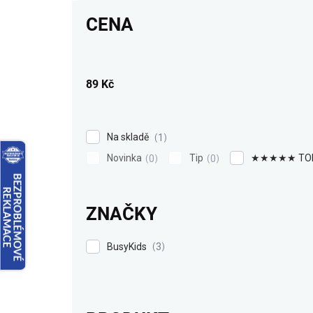
r
CENA
o
d
u
k
89
Kč
t
ů
Na skladě
1
Novinka
Tip
★★★★★ TO
0
0
ZNAČKY
BusyKids
3