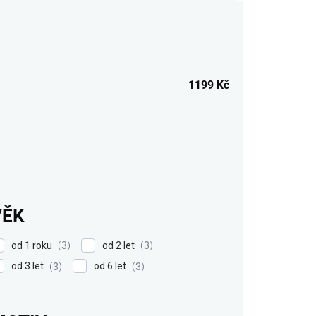
1199
Kč
VĚK
od 1 roku
od 2 let
3
3
od 3 let
od 6 let
3
3