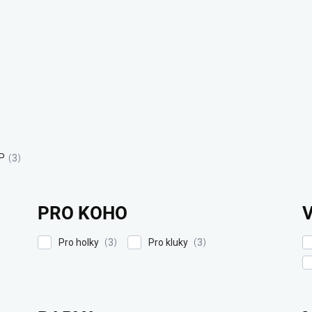
P
3
PRO KOHO
Pro holky
Pro kluky
3
3