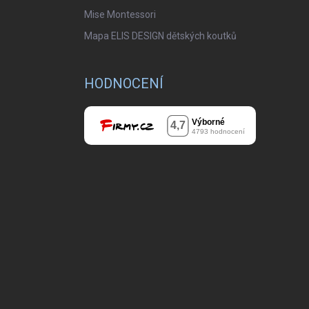
Mise Montessori
Mapa ELIS DESIGN dětských koutků
HODNOCENÍ