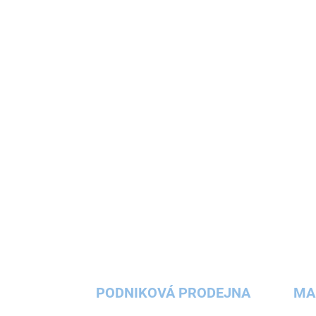
89 Kč
Detail
Pořídili jste vaší holčičce nebo chlapci interaktivní
hračku Activity board? Náš skládací domeček v
krásném designu s veselými barevnými prvky v
sytých nebo pastelových barvách?...
PODNIKOVÁ PRODEJNA
MA