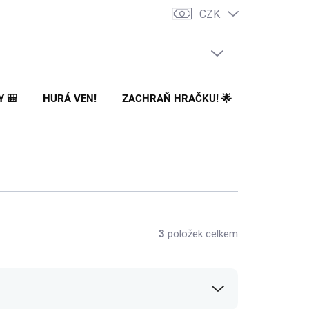
CZK
PRÁZDNÝ KOŠÍK
NÁKUPNÍ
KOŠÍK
Y 🎒
HURÁ VEN!
ZACHRAŇ HRAČKU! 🌟
🌳 NA ZA
3
položek celkem