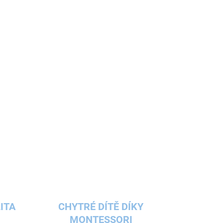
Pořídili jste svým dětem interaktivní hračku
Activity board? Náš skládací domeček v krásném
designu s veselými barevný prvky v sytých nebo
pastelových barvách pro holčičky i...
ITA
CHYTRÉ DÍTĚ DÍKY
MONTESSORI