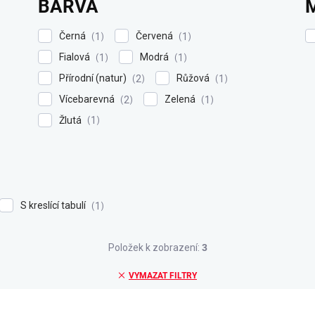
BARVA
Černá
Červená
1
1
Fialová
Modrá
1
1
Přírodní (natur)
Růžová
2
1
Vícebarevná
Zelená
2
1
Žlutá
1
S kreslící tabulí
1
Položek k zobrazení:
3
VYMAZAT FILTRY