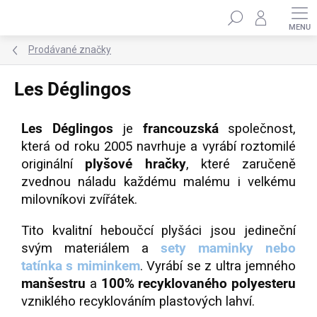
Přejít
Hledat
na
obsah
Prodávané značky
Les Déglingos
Les Déglingos
je
francouzská
společnost,
která od roku 2005 navrhuje a vyrábí roztomilé
originální
plyšové hračky
, které zaručeně
zvednou náladu každému malému i velkému
milovníkovi zvířátek.
Tito kvalitní heboučcí plyšáci jsou jedineční
svým materiálem a
sety maminky nebo
tatínka s miminkem
. Vyrábí se z ultra jemného
manšestru
a
100% recyklovaného polyesteru
vzniklého recyklováním plastových lahví.