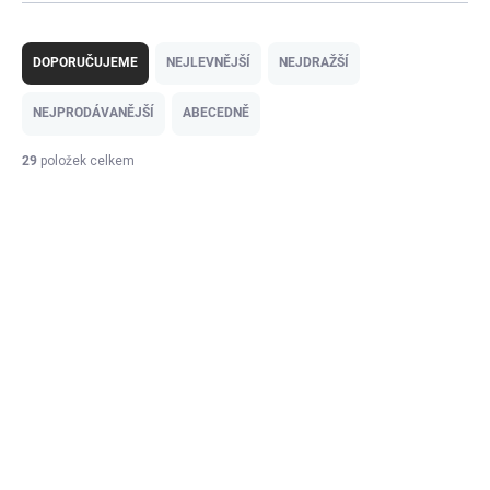
Ř
a
DOPORUČUJEME
NEJLEVNĚJŠÍ
NEJDRAŽŠÍ
z
e
NEJPRODÁVANĚJŠÍ
ABECEDNĚ
n
í
29
položek celkem
p
V
r
ý
o
p
d
i
u
s
k
p
t
r
ů
o
d
u
k
t