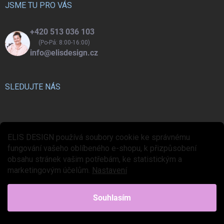
í
JSME TU PRO VÁS
+420 513 036 103
(Po-Pá: 8:00-16:00)
info@elisdesign.cz
SLEDUJTE NÁS
ELIS DESIGN používá soubory cookie ke správnému
fungování vašeho oblíbeného e-shopu, k přizpůsobení
obsahu stránek vašim potřebám, ke statistickým a
VISIT OUR OTHER STORES
marketingovým účelům.
Nastavení
Souhlasím