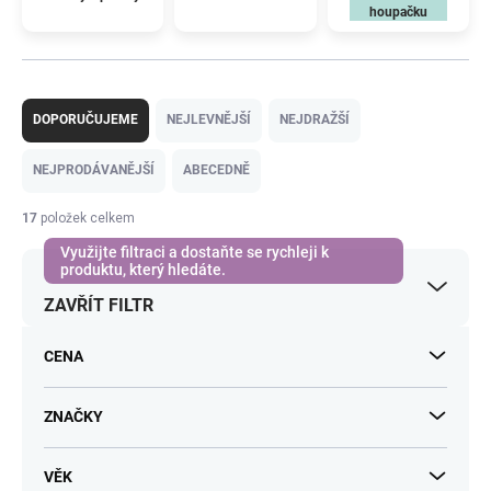
houpačku
Ř
a
DOPORUČUJEME
NEJLEVNĚJŠÍ
NEJDRAŽŠÍ
z
e
NEJPRODÁVANĚJŠÍ
ABECEDNĚ
n
í
17
položek celkem
p
r
o
ZAVŘÍT FILTR
d
u
k
CENA
t
ů
ZNAČKY
VĚK