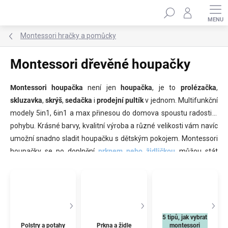
Přejít
Hledat
na
obsah
Montessori hračky a pomůcky
Montessori dřevěné houpačky
Montessori houpačka
není jen
houpačka
, je to
prolézačka
,
skluzavka
,
skrýš
,
sedačka
i
prodejní pultík
v jednom. Multifunkční
modely 5in1, 6in1 a max přinesou do domova spoustu radosti a
pohybu. Krásné barvy, kvalitní výroba a různé velikosti vám navíc
umožní snadno sladit houpačku s dětským pokojem. Montessori
houpačky se po doplnění
prknem nebo židličkou
můžou stát
originálním setem nábytku nebo domácím hřištěm. Pokud ji
doplníte
potahem
, máte na počkání luxusní houpací křeslo.
Vybírejte v
pastelových
i
fresh
barvách
, v
přírodním designu
nebo rovnou ve velikosti, na které se pohoupete i vy.
5 tipů, jak vybrat
Polstry a potahy
Prkna a židle
montessori